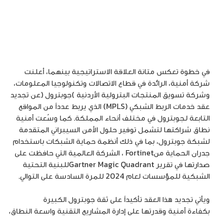
في خطوة تعكس متانة العلاقة الاستراتيجية بينهما، أعلنت
شركة أمنية، الرائدة في قطاع الاتصالات وتكنولوجيا المعلومات،
وشركة تسويق المنتجات البترولية الأردنية )جوبترول (عن تجديد
عقد خدمات الربط الشبكي (MPLS) الذي يربط عدداً من المواقع
التابعة لـجوبترول في مختلف أنحاء المملكة. كما وسّعت أمنية
نطاق شراكتها لتشمل توفير حلول الأمن السيبراني المتقدمة
لشبكة جوبترول، بما في ذلك أنظمة حماية الشبكات باستخدام
جدران الحماية منFortinet ، الشركة العالمية التي حافظت على
صدارتها في تقرير Gartner Magic Quadrantللبنية التحتية
الشبكية للمؤسسات لعام 2024 للمرة السادسة على التوالي.
ويأتي تجديد هذا العقد تأكيداً على ثقة جوبترول الكبيرة
بكفاءة أمنية وقدرتها على إدارة المشاريع التقنية واسعة النطاق،