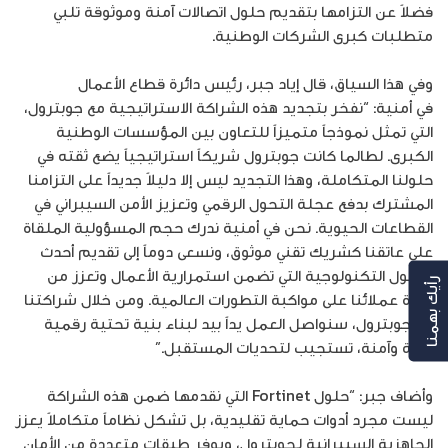
فضلاً عن التزامها بتقديم حلول اتصالات آمنة وموثوقة تلبي
متطلبات كبرى الشركات الوطنية.
وفي هذا السياق، قال إياد جبر، رئيس دائرة قطاع الأعمال
في أمنية: “نفخر بتجديد هذه الشراكة الاستراتيجية مع جوبترول،
التي تمثل نموذجاً متميزاً للتعاون بين المؤسسات الوطنية
الكبرى. لطالما كانت جوبترول شريكاً استراتيجياً يضع ثقته في
حلولنا المتكاملة، وهذا التجديد ليس إلا دليلاً جديداً على التزامنا
المشترك بدفع عجلة التحول الرقمي وتعزيز الأمن السيبراني في
القطاعات الحيوية. نحن في أمنية ندرك حجم المسؤولية الملقاة
على عاتقنا كشريك تقني موثوق، ونسعى دوماً إلى تقديم أحدث
الحلول التكنولوجية التي تضمن استمرارية الأعمال وتعزز من
رأيك بهمنا
قدرة عملائنا على مواكبة التطورات العالمية. ومن خلال شراكتنا
مع جوبترول، سنواصل العمل يداً بيد لبناء بنية تحتية رقمية
مرنة وآمنة، تستجيب لتحديات المستقبل.”
وأضاف جبر: “حلول Fortinet التي نقدمها ضمن هذه الشراكة
ليست مجرد أدوات حماية تقليدية، بل تشكل نظاماً متكاملاً يعزز
الجاهزية السيبرانية لـجوبترول، ويوفر طبقات متعددة من الأمان