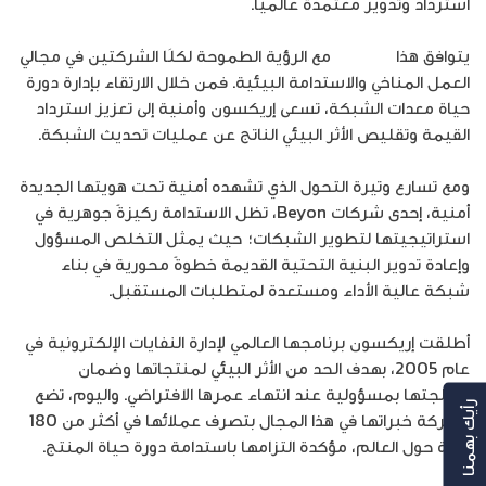
استرداد وتدوير معتمدة عالمياً.
يتوافق هذا
البرنامج
مع الرؤية الطموحة لكلَا الشركتين في مجالي
العمل المناخي والاستدامة البيئية. فمن خلال الارتقاء بإدارة دورة
حياة معدات الشبكة، تسعى إريكسون وأمنية إلى تعزيز استرداد
القيمة وتقليص الأثر البيئي الناتج عن عمليات تحديث الشبكة.
ومع تسارع وتيرة التحول الذي تشهده أمنية تحت هويتها الجديدة
أمنية، إحدى شركات Beyon، تظل الاستدامة ركيزةً جوهرية في
استراتيجيتها لتطوير الشبكات؛ حيث يمثل التخلص المسؤول
وإعادة تدوير البنية التحتية القديمة خطوةً محورية في بناء
شبكة عالية الأداء ومستعدة لمتطلبات المستقبل.
أطلقت إريكسون برنامجها العالمي لإدارة النفايات الإلكترونية في
عام 2005، بهدف الحد من الأثر البيئي لمنتجاتها وضمان
معالجتها بمسؤولية عند انتهاء عمرها الافتراضي. واليوم، تضع
رأيك بهمنا
الشركة خبراتها في هذا المجال بتصرف عملائها في أكثر من 180
دولة حول العالم، مؤكدة التزامها باستدامة دورة حياة المنتج.