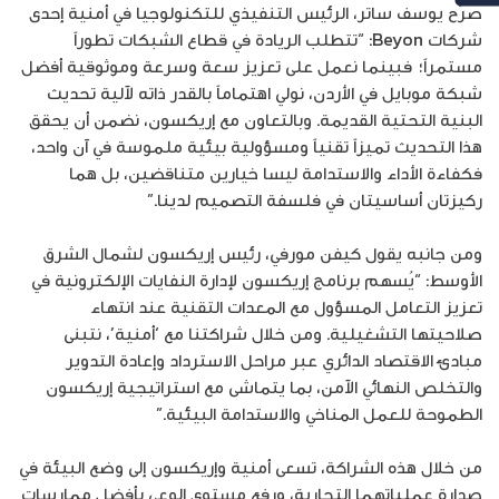
صرّح يوسف ساتر، الرئيس التنفيذي للتكنولوجيا في أمنية إحدى
شركات Beyon: “تتطلب الريادة في قطاع الشبكات تطوراً
مستمراً؛ فبينما نعمل على تعزيز سعة وسرعة وموثوقية أفضل
شبكة موبايل في الأردن، نولي اهتماماً بالقدر ذاته لآلية تحديث
البنية التحتية القديمة. وبالتعاون مع إريكسون، نضمن أن يحقق
هذا التحديث تميزاً تقنياً ومسؤولية بيئية ملموسة في آن واحد،
فكفاءة الأداء والاستدامة ليسا خيارين متناقضين، بل هما
ركيزتان أساسيتان في فلسفة التصميم لدينا.”
ومن جانبه يقول كيفن مورفي، رئيس إريكسون لشمال الشرق
الأوسط: “يُسهم برنامج إريكسون لإدارة النفايات الإلكترونية في
تعزيز التعامل المسؤول مع المعدات التقنية عند انتهاء
صلاحيتها التشغيلية. ومن خلال شراكتنا مع ‘أمنية’، نتبنى
مبادئ الاقتصاد الدائري عبر مراحل الاسترداد وإعادة التدوير
والتخلص النهائي الآمن، بما يتماشى مع استراتيجية إريكسون
الطموحة للعمل المناخي والاستدامة البيئية.”
من خلال هذه الشراكة، تسعى أمنية وإريكسون إلى وضع البيئة في
صدارة عملياتهما التجارية، ورفع مستوى الوعي بأفضل ممارسات