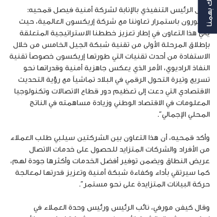
رأيك بهمنا
وقال الرئيس التنفيذي بالإنابة لشركة أمنية فيصل قمحيه:
“فخورون باستمرار تعاوننا مع شركة إريكسون العالمية، حيث
يأتي هذا التعاون في إطار تعزيز خططنا الاستراتيجية المتعلقة
بإطلاق المرحلة الأولى من تقنية شبكة الجيل الخامس من خلال
الاستفادة من أحدث تقنيات التي طورتها إريكسون خصوصاً تقنية
النفاذ الراديوي، الأمر الذي يعكس جاهزية أمنية وقدراتها نحو
تسريع وتيرة التحول الرقمي في البلاد تماشياً مع رؤية التحديث
الاقتصادي التي دعت إلى تعظيم دور قطاع الاتصالات وتكنولوجيا
المعلومات في الاقتصاد الوطني وزيادة مساهمته في الناتج
المحلي الإجمالي”.
وأكد قمحيه، أن هذا التعاون بين الشركتين سيلبي طلب العملاء
من الأفراد والشركات المتزايد للحصول على خدمات الاتصال
عريض النطاق ويضمن توفير أفضل الخدمات وأكثرها جودة لهم،
كما سيرتقي بأداء وكفاءة شبكة أمنية وتعزيز قدرتها لمعالجة
حركة البيانات المتزايدة على نحو مستمر”.
وقال كيفن مورفي، نائب الرئيس ورئيس وحدة العملاء في