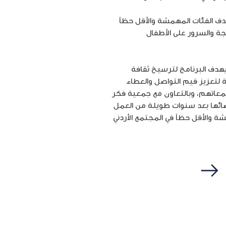
دف الفئات المهمشة والأقل حظاً
جة والسرور على الأطفال
ن احتفال عيد الأضحى المبارك تم تنفيذه من خلال برنامج أمنية للتطوعUVolunteer ، إذ يهدف البرنامج لترسيخ ثقافة
 لتعزيز قيم التواصل والعطاء
تمعاتهم، وبالتعاون مع جمعية فكر
الاجتماعية، وتأسست عام 2018 استثماراً لجهود أعضائها بعد سنوات طويلة من العمل
والأقل حظاً في المجتمع الأردني
التالي