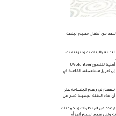
لعدد من أطفال مخيم البقعة
رهم ما بين 8- 14 عاماً، عدداً من الأنشطة البدنية والرياضية والترفيهية،
ويأتي إقامة هذه الفعالية، ترجمة لاستراتيجية شركة أمنية للمسؤولية الاجتماعية وتنفيذاً لمبادئ برنامج أمنية للتطوعUVolunteer
ى تعزيز مساهمتها الفاعلة في
تي تسهم في رسم الابتسامة على
أن هذه اللفتة الجميلة تعبر عن
ن مع عدد من المنظمات والجمعيات
ة والتي تهدف لدعم ﺍﻟﻤﺮﺃة