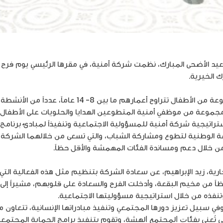
يد الأضحى المبارك، نظمت شركة أمنية، في مقرها الرئيسي يوم فرح 
 الخيرية.
وتضمنت الفعالية التي حضرها مجموعة من الأطفال تتراوح أعما
جموعة من موظفي أمنية المتطوعين الهدايا والحلويات على الأطفال.
الوطنية لتطوع ومشاركة الشباب، والتي تسعى من خلالهما الشركة إل
ن خلال دعم ومساندة الفئات المهمشة والأقل حظاً.
جارية، زيد الإبراهيم، عن سعادة الشركة بتنظيم مثل هذه الفعالية ال
ً من مخيم البقعة، وأدخلت الفرح والسعادة على قلوبهم، مشيراً إلى 
 وتنفذه من خلال استراتيجية مسؤوليتها الاجتماعية.
وفي سبيل تعزيز دورها المجتمعي وتنفيذ مبادراتها الإنسانية، تتعاو
 تُعنى ﺑﻔﺌﺎﺕ ﺍﻟﻤﺠﺘﻤﻊ ﺍلهشة، وتقوم بتنفيذ برامج الحماية المجتمعي