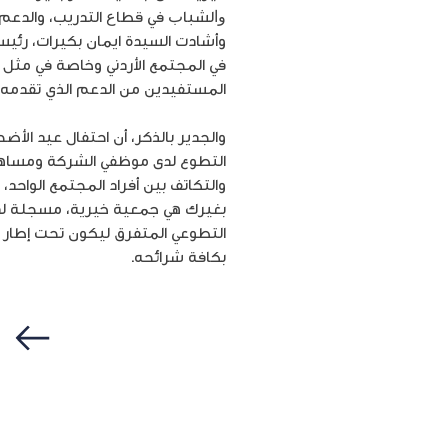
ﻭﺍﻟﺸﺒﺎﺏ ﻓﻲ ﻗﻄﺎﻉ التدريب، والدعم 
وأشادت السيدة ايمان بكيرات، رئيس
في المجتمع الأردني وخاصة في مثل ه
المستفيدين من الدعم الذي تقدمه 
التطوع لدى موظفي الشركة ومساهمته
والتكاتف بين أفراد المجتمع الواح
التطوعي المتفرق ليكون تحت إطار 
بكافة شرائحه.
سابق