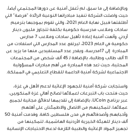
وبالإضافة إلى ما سبق، لم تُغفل أمنية عن دورها المجتمعي أيضاً،
حيث واصلت الشركة تنفيذ مبادراتها النوعية الرائدة “فرصة” التي
أطلقتها قبيل نهاية العام 2021، والتي تقوم بموجبها بترميم
ساحات وملاعب مدرسية حكومية بكلفة تتجاوز مليون دينار
أردني. وأنهت أمنية إعادة تأهيل ساحات وملاعب 7 مدارس
حكومية في العام 2023، ليرتفع عدد المدارس التي استفادت من
المبادرة إلى 17مدرسة، ويقدر عدد المستفيدين منها ما يزيد عن
11 ألف طالب وطالبة، بالإضافة لـ 45 ألف شخص من المجتمعات
المحلية، حيث تعد هذه المبادرة من أهم مبادرات المسؤولية
الاجتماعية لشركة أمنية الداعمة للقطاع التعليمي في المملكة.
واستجابت شركة أمنية للجهود الإغاثية لدعم الأهل في غزة،
حيث فتحت باب التبرعات لعملائها لصالح أهالي غزة المنكوبين،
عبر برنامج UCoin، بالإضافة إلى تقديمها لدقائق مجانية لجميع
عملائها، لتمكينهم من الاتصال والاطمئنان على أهلهم
وأحبابهم وأصدقائهم في مدن فلسطين كافة. وقدمت أمنية 50
ألف دينار للهيئة الخيرية الأردنية الهاشمية، لتمكينها من
تجهيز المواد الإغاثية والطبية اللازمة لدعم الاحتياجات الإنسانية