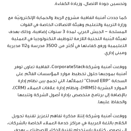
وتحسين جودة الاتصال، وزيادة الكفاءة.
كما جددت أمنية اتفاقية مشروع الربط والحماية الإلكترونيّة مع
وزارة التربية والتعليم وهيئة الاتصالات الخاصة في القوات
المسلحة – الجيش العربي، لمدة 3 سنوات إضافية، وذلك بهدف
تهيئة البُنية التحتية اللازمة لتوظيف التكنولوجيا في العملية
التعليمية ورفع كفاءتها في أكثر من 3500 مدرسة و112 مديرية
ومبنى إداري.
ووقعت أمنية وشركةCorporateStack، اتفاقية تعاون توفر
أمنية بموجبها حلول تخطيط موارد المؤسسات القائم على
السحابة “Cloud ERP” لعملائها، التي تجمع بين نظام إدارة
الموارد البشرية (HRMS)، ونظام إدارة علاقات العملاء (CRM)،
بالإضافة إلى برنامج متخصص بإدارة أصول الشركة وتتبعها
والحفاظ عليها.
ووقعت أمنية وشركة إنتلا مذكرة تفاهم لتعزيز تقنية تحويل
الكلام باللغة العربية في مراكز خدمة العملاء الخاصة بالشركات،
إلى نصوص كتابية باستخدام تقنية الذكاء الاصطناعي، بهدف