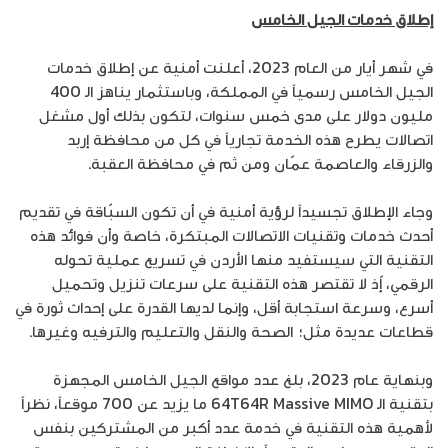
إطلاق خدمات الجيل الخامس
في شهر أيار من العام 2023، أعلنت أمنية عن إطلاق خدمات
الجيل الخامس رسمياً في المملكة، وباستثمار يناهز الـ 400
مليون دولار على مدى خمس سنوات، لتكون بذلك أول مشغل
اتصالات يطرح هذه الخدمة تجارياً في كل من محافظة إربد
والزرقاء والعاصمة عمّان ومن ثم في محافظة العقبة.
وجاء الإطلاق تجسيداً لرؤية أمنية في أن تكون السبّاقة في تقديم
أحدث خدمات وتقنيات الاتصالات المبتكرة، خاصة وأن فوائد هذه
التقنية التي سيستفيد منها الأردن في تسريع عملية تحوله
الرقمي، إّذ لا تقتصر هذه التقنية على سرعات تنزيل وتحميل
أسرع، وسرعة استجابة أقل، وإنما لديها القدرة على إحداث ثورة في
قطاعات عديدة مثل؛ الصحة والنقل والتعليم والترفيه وغيرها.
وبنهاية عام 2023، بلغ عدد مواقع الجيل الخامس المجهزة
بتقنية الـ 64T64R Massive MIMO ما يزيد عن 700 موقعاً، نظراً
لأهمية هذه التقنية في خدمة عدد أكبر من المشتركين بنفس