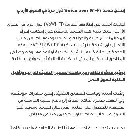
إطلاق خدمة
Voice over Wi-Fi
لأول مرة في السوق الأردني
أعلنت أمنية عن إطلاقها لخدمة (VoWi-Fi) لأول مرة في السوق
الأردني، حيث تتيح هذه الخدمة للمشتركين إمكانية إجراء
المكالمات المحلية والدولية وتلقيها بوضوح تام، من خلال
الاتصال بأي شبكة إنترنت لاسلكية “Wi-Fi”، إذ تتفعّل هذه
الخدمة في حالة ضعف الإشارة الخلوية أو انعدامها وخصوصاً في
المناطق النائية أو المباني السكنية العالية أو الطوابق السفلية.
توقّيع مذكّرة تفاهم مع جامعة الحسين التقنيّة لتدريب وتأهيل
الطلبة لسوق العمل
وقّعت أمنية وجامعة الحسين التقنيّة، إحدى مبادرات مؤسّسة
وليّ العهد، مذكّرة تفاهم تهدف إلى دعم طلبة الجامعة في
سعيهم للحصول على تعليم تقني عالي الجودة وموجّه نحو
السوق من خلال نظام تعاون أكاديمي صناعي متبادل.
بحيث ستوفّر أمنية تدريباً مهنيّاً لطلبة الجامعة وتدريباً خاصاً