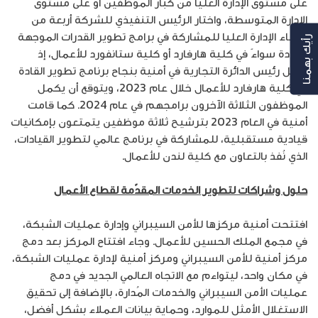
على مستوى الإدارة العليا من كبار الموظفين أو على مستوى
الإدارة المتوسطة، واختار الرئيس التنفيذي للشركة أربعة من
أعضاء الإدارة العليا للمشاركة في برامج تطوير القدرات الموجهة
رأيك بهمنا
للقادة سواءً في كلية هارفارد أو كلية ستانفورد للأعمال، إذ
أكمل رئيس الدائرة التجارية في أمنية بنجاح برنامج تطوير القادة
في كلية هارفارد للأعمال خلال عام 2023، ويتوقع أن يكمل
الموظفون الثلاثة الآخرون برامجهم في عام 2024. كما قامت
أمنية في العام 2023 بترشيح ثلاثة موظفين يتمتعون بإمكانيات
قيادية مستقبلية، للمشاركة في برنامج عالمي لتطوير القيادات،
الذي نُفذ بالتعاون مع كلية لندن للأعمال.
حلول وشراكات لتطوير الخدمات المقدّمة لقطاع الأعمال
افتتحت أمنية مركزها للأمن السيبراني وإدارة عمليات الشبكة،
في مجمع الملك الحسين للأعمال. وجاء افتتاح المركز بعد دمج
مركز أمنية للأمن السيبراني ومركز أمنية لإدارة عمليات الشبكة،
في مكان واحد، ليتواءم مع الاتجاه العالمي الجديد في دمج
عمليات الأمن السيبراني والخدمات المُدارة، بالإضافة إلى تحقيق
الاستغلال الأمثل للموارد، وحماية بيانات العملاء بشكل أفضل،