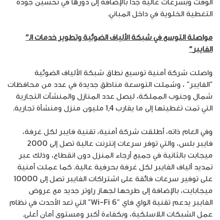
الوقت وبسرعات عالية جداً بالإضافة إلى دورها في تحسين جودة
التغطية الخلوية في داخل المباني.
مواصلة التوسع في
شبكة الألياف الضوئية
وتطوير خدمات الـ”
الفايبر
“
واصلت شركة أمنية توسيع نطاق شبكة الألياف الضوئية
“الفايبر” ، وشملت التوسعة مناطق جديدة في عدد من محافظات
شمال وجنوب المملكة، ليصل عدد المنازل والمنشآت التجارية
التي تمت تغطيتها إلى ما يقارب 1,4 مليون منزل ومنشأة تجارية.
وفي العام ذاته، أطلقت شركة أمنية، تقنية فايبر لكل غرفة،
فايبر بلس، والتي توفر سرعات إنترنت عالية تصل إلى 2000
ميجابت بالثانية في جميع أرجاء المنزل دون انقطاع، وذلك عبر
تمديد ألياف الفايبر لكل غرفة بحرفية عالية. كما عملت أمنية
على توفير سرعات فائقة على اشتراكات الفايبر تصل إلى 10000
ميجابايت، بالإضافة إلى طرحها لجهاز راوتر جديد مع عروض
الفايبر يدعم تقنية الواي فاي “Wi-Fi 6” التي تعد الأحدث في نظام
عمل الشبكات اللاسلكية، وبكفاءة أكبر ومستوى أمان أعلى.