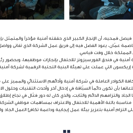
فيصل قمحيه، أن الإنجاز الكبير الذي حققته أمنية مؤخراً والمتمثل 
اصمة عمّان، يعود الفضل فيه إلى فريق عمل الشركة الذي تفانى وواصل ا
المملكة خلال وقت قياسي.
ة أمنية في فندق الفورسيزونز للاحتفال بإنجازات موظفيها، وبحضور 
إريكسون التي عملت على تهيئة البنية التحتية الرقمية لشركة أمني
ة الكوادر العاملة في شركة أمنية وأدائهم الاستثنائي والمميز على م
تها بأن تكون دائماً السبّاقة في إدخال آخر وأحدث التقنيات وحلول الات
جاد والتزامهم الدائم والثابت، والذي كان له دور فعّال في نجاح إطلاق
ي مناسبة بالغة الأهمية للاحتفال والاعتراف بمساهمات موظفي الشركة 
ى التزام أمنية بتعزيز بيئة عمل إيجابية وداعمة تكافئ العمل الجاد وال