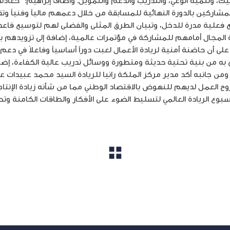
شبيك، وتنمية الوعي، والتدريب والدعم والتمويل. وأضاف إبراهيم:” كعاد
ال The Tank الفرصة للمشاركين بالدورة النهائية للمسابقة من خلال دعمهم مالياً وف
يع فعلية مدرة للدخل، وتبيان الطرق المثلى والفضلى لهم لتوسيع قا
المجال أمامهم للمشاركة في مؤتمرات عالمية، إضافة إلى تزويدهم بال
لى أن حاضنة أمنية لريادة الأعمال لعبت دوراً أساسياً وفاعلاً في دعم 
به من بنية تحتية حديثة ومتطورة ووسائل تدريب عالية الكفاءة، إضاف
” ومن جانبه أكد مدير مركز الملكة رانيا للريادة السيد محمد عبيدات عل
ح العمل لديهم للنهوض بالاقتصاد الوطني مما من شأنه زيادة الإنتاج
بوع الريادة العالمي لتسليط الضوء على الأفكار والطاقات الكامنة و
مشاهدة الكل