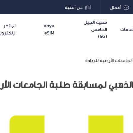
أعمال
عن أمنية
تقنية الجيل
Voya
المتجر
دمات
الخامس
eSIM
الإلكترون
(5G)