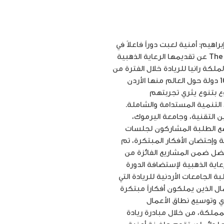
أردنية للريادة إبراهيم: أمنية لعبت دوراً فاعلاً في
دعم الريادة والإبتكار في المملكة عمّان *** تشرين الثاني 2018 أعلنت حاضنة أمنية لريادة الأعمال The Tank عن تقديمها الرعاية الذهبية
لكة رانيا للريادة خلال الفترة من
12- 18 الشهر الجاري. وفي تشرين الثاني من كل عام، ينطلق الأسبوع العالمي لريادة الأعمال في أكثر من 160 دولة حول العالم منها الأردن
وع بتنوع يثري تجربتهم
لتنمية المستدامة والشاملة.
معة الحسين التقنية، وجامعة اليرموك،
والجامعة الأردنية نحو 95 فكرة مبتكرة، حيث أخضع الطلبة المشاركون لجلسات
 وإحتضان الأفكار المبتكرة، تم
تحديد الفكرة الأفضل ضمن المشاريع الفائزة من
اية الذهبية لإستضافة الدورة
 الذهبي لمسابقة طلبة الجامعات الأردنية للريادة التي
ال الذين يملكون أفكاراً مبتكرة
ي وتوسيع نطاق الأعمال
المملكة، من خلال مبادرة ريادة