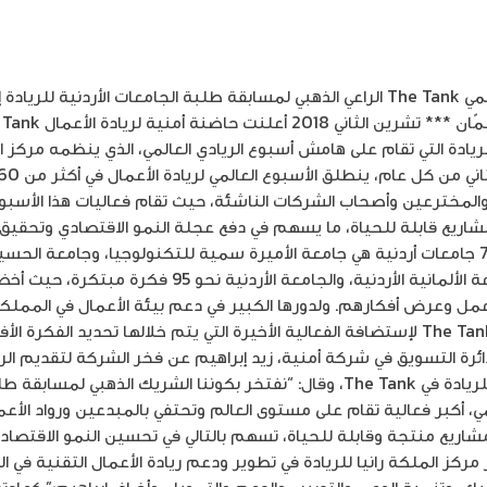
تقام على هامش أسبوع الريادة العالمي The Tank الراعي الذهبي لمسابقة طلبة الجامعات ال
يادة التي تقام على هامش أسبوع الريادي العالمي، الذي ينظمه مركز الم
ن والمخترعين وأصحاب الشركات الناشئة، حيث تقام فعاليات هذا الأسب
ريع قابلة للحياة، ما يسهم في دفع عجلة النمو الاقتصادي وتحقيق ا
وخلال المسابقة قدم90 فريقاً من 7 جامعات أردنية هي جامعة الأميرة سمية للتكنولوجيا، وجا
والجامعة العربية المفتوحة، والجامعة الألمانية الأردنية، 
عمل وعرض أفكارهم. ولدورها الكبير في دعم بيئة الأعمال في المملكة
إختيار حاضنة أمنية لريادة الأعمالThe Tank لإستضافة الفعالية الأخيرة التي يتم خلالها 
ئرة التسويق في شركة أمنية، زيد إبراهيم عن فخر الشركة لتقديم الرع
النهائية لمسابقة طلبة الجامعات للريادة في The Tank، وقال: “نفتخر بكوننا الشريك
ي، أكبر فعالية تقام على مستوى العالم وتحتفي بالمبدعين ورواد الأعم
مشاريع منتجة وقابلة للحياة، تسهم بالتالي في تحسين النمو الاقتصاد
ر مركز الملكة رانيا للريادة في تطوير ودعم ريادة الأعمال التقنية في 