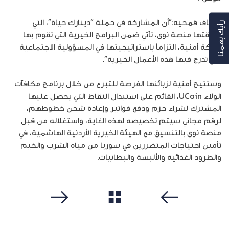
وأضاف قمحيه:”أن المشاركة في حملة “دينارك حياة”، التي
رأيك بهمنا
أطلقتها منصة نوى، تأتي ضمن البرامج الخيرية التي تقوم بها
شركة أمنية، التزاماَ باستراتيجيتها في المسؤولية الاجتماعية
التي تدرج فيها هذه الأعمال الخيرية”.
وستتيح أمنية لزبائنها الفرصة للتبرع من خلال برنامج مكافآت
الولاء UCoin، القائم على استبدال النقاط التي يحصل عليها
المشترك لشراء حزم ودفع فواتير وإعادة شحن خطوطهم،
لرقم مجاني سيتم تخصيصه لهذه الغاية، واستغلاله من قبل
منصة نوى بالتنسيق مع الهيئة الخيرية الأردنية الهاشمية، في
تأمين احتياجات المتضررين في سوريا من مياه الشرب والخيم
والطرود الغذائية والألبسة والبطانيات.
مشاهدة الكل
سابق
التالي