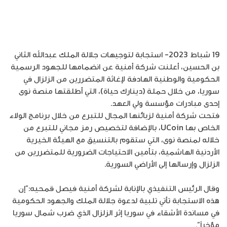
19 شباط 2023- استجابة لتوجيهات جلالة الملك عبدالله الثاني
بن الحسين، أعلنت شركة أمنية عن انضمامها للجهود الرسمية
الحكومية والوطنية الهادفة لإغاثة المتضررين من الزلزال في
سوريا، من خلال حملة (دينارك حياة)، التي أطلقتها منصة نوى
إحدى مبادرات مؤسسة ولي العهد.
فتحت شركة أمنية لزبائنها المجال للتبرع من خلال برنامج الولاء
الخاص بها UCoin، بالإضافة لتخصيص رمز مجاني للتبرع من
خلاله لمنصة نوى، التي ستقوم بالتنسيق مع الهيئة الخيرية
الأردنية الهاشمية، بتأمين الاحتياجات الضرورية للمتضررين من
الزلزال وإرسالها إلى الأراضي السورية.
وقال الرئيس التنفيذي بالإنابة لشركة أمنية فيصل قمحيه:”إن
هذه الاستجابة تأتي تلبية لدعوة جلالة الملك والجهود الحكومية
في مساندة الأشقاء في سوريا إثر الزلزال الذي ضرب شمال سوريا
مؤخراً”.