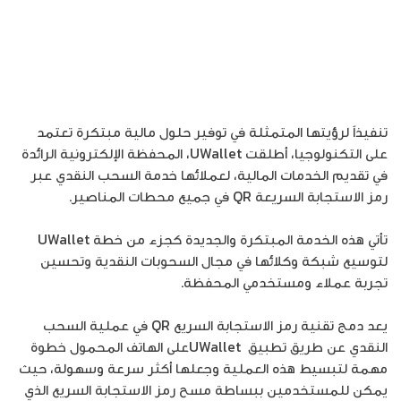
تنفيذاً لرؤيتها المتمثلة في توفير حلول مالية مبتكرة تعتمد
على التكنولوجيا، أطلقت UWallet، المحفظة الإلكترونية الرائدة
في تقديم الخدمات المالية، لعملائها خدمة السحب النقدي عبر
رمز الاستجابة السريعة QR في جميع محطات المناصير.
تأتي هذه الخدمة المبتكرة والجديدة كجزء من خطة UWallet
لتوسيع شبكة وكلائها في مجال السحوبات النقدية وتحسين
تجربة عملاء ومستخدمي المحفظة.
يعد دمج تقنية رمز الاستجابة السريع QR في عملية السحب
النقدي عن طريق تطبيق UWalletعلى الهاتف المحمول خطوة
مهمة لتبسيط هذه العملية وجعلها أكثر سرعة وسهولة، حيث
يمكن للمستخدمين ببساطة مسح رمز الاستجابة السريع الذي