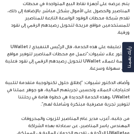
يتم عرضه على أجهزة نقاط البيع المتواجدة في محطات
المناصير والحصول على الأموال بشكل مباشر. بالإضافة إلى ذلك،
تقدم شبكة محطات الوقود الواسعة التابعة للمناصير
للمستخدمين مواقع مريحة لتحويل رصيدهم الرقمي إلى نقود
ورقية.
وفي تعليقه على هذه الخدمة، قال الرئيس التنفيذي لـ UWallet
رأيك بهمنا
الدكتور علاء نشيوات:”نعمل مع محطات المناصير لتوفير مواقع
ملائمة لعملاء UWallet لتحويل رصيدهم الرقمي إلى نقود فعلية
بكل سهولة وسرعة.
وأضاف الدكتور نشيوات: “إطلاق حلول تكنولوجية متقدمة لتلبية
احتياجات العملاء وتحسين تجربتهم المالية، هو جوهر عملنا في
UWallet ،وهذه الخدمة الجديدة هي خطوة هامة في رحلتنا
لتوفير تجربة مصرفية مبتكرة وشاملة لهم”.
من جانبه، أعرب مدير عام المناصير للزيوت والمحروقات
المهندس ياسر المناصير، عن سعادته بهذه الشراكة
معUWallet الرائدة في تقديم الخدمات المالية في المملكة،