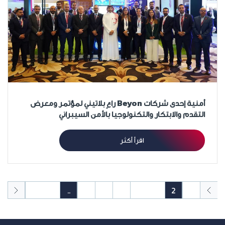
أمنية إحدى شركات Beyon راعٍ بلاتيني لمؤتمر ومعرض
التقدم والابتكار والتكنولوجيا بالأمن السيبراني
اقرأ أكثر
27
26
..
7
6
5
4
3
2
1