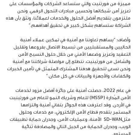
مميزة من فورتنيت والتي ستساعد الشركات والمؤسسات على
تعزيز أمن شبكاتها وتحسين مبادرات التحول الرقمي. ونحن
ملتزمون بتقديم أفضل الحلول والخدمات لعملائنا، ونثق بأن هذه
الشراكة ستساهم بشكل كبير في تحقيق أهدافهم.”
وأضاف: “يساهم تعاوننا مع أمنية في تمكين عملاء أمنية
الحاليين والمستقبليين من تبسيط الاتصال بفروعها وتقليل
التعقيد وتعزيز وضعها الأمني من خلال حلول النسيج الأمن
والشامل من فورتينيت. نتطلع إلى مواصلة شراكتنا مع أمنية
ونحن نسعى لتحقيق هدفنا المشترك المتمثل في تأمين الخبرات
والكفاءات والأجهزة والبيانات في كل مكان.”
في عام 2022، حصلت أمنية على جائزة أفضل مزود لخدمات
الأمن المُدارة (MSSP) للعام وشريك النمو للعام من فورتينيت
في الأردن. وقد اعترفت هذه الجوائز بتفاني أمنية والتزامها
المستمر بتقدم قطاع الأمن الإلكتروني، مع خدمات وحلول
مثلSD-WAN الآمنة، وعمليات الأمن، وجدران حماية تطبيقات
الويب، وجدران الحماية من الجيل التالي والمصادقة ثنائية
المستوى.