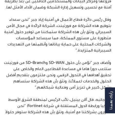
فروعها ومراكز البيانات والمستخدمين العاملين عن بعد بطريقة
آمنة مع تحسين وتسهيل إدارة الشبكة وضمان الأداء الأمثل لها.
وقال رئيس دائرة قطاع الأعمال في أمنية إياد جبر “نحن سعداء
بتوقيع هذه الشراكة مع فورتينت، الشركة الرائدة في مجال الأمن
السيبراني. ونثق بأن هذه الشراكة ستمكننا من توفير حلول أمنية
متطورة على مستوى المملكة، مما سيساعد المؤسسات
والشركات المحلية على حماية بياناتها وأنظمتها من التهديدات
السيبرانية المتزايدة.”
وأضاف جبر “نؤمن بأن حلول SD-WAN وSD-Branch من فورتينت
ستلعب دوراً هاما في مساعدة القطاعين العام والخاص على
تحقيق أهدافها في التحول الرقمي. ونحن ملتزمون بتقديم أفضل
الحلول والخدمات لعملائنا، ونثق بأن هذه الشراكة ستساهم
بشكل كبير في تعزيز أمن وفعالية شبكاتهم.”
رأيك بهمنا
من جانبه، قال آلان بينيل، نائب الرئيس لمنطقة الشرق الأوسط
وتركيا ورابطة الدول المستقلة في شركة Fortinet: “نحن
فخورون بشراكتنا مع أمنية، ونثق بأن هذه الشراكة ستوفر حلولاً