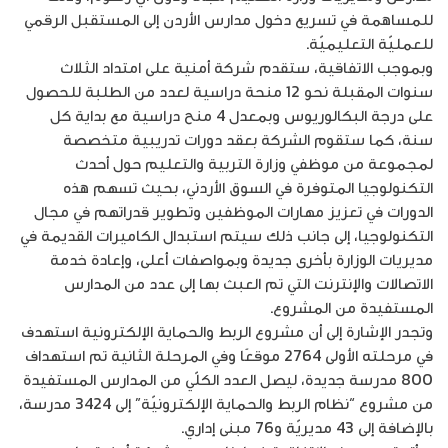
للمساهمة في تسريع دخول مدارس الأردن إلى المستقبل الرقمي
للعمليّة التعليميّة.
وبموجب الاتفاقية، ستقدم شركة أمنية على امتداد الثلاث
سنوات المقبلة نحو 12 منحة دراسية لعدد من الطلبة للحصول
على درجة البكالوريوس وبمعدل 4 منح دراسية مع بداية كل
سنة، كما ستقوم الشركة بعقد دورات تدريبية متخصصة
لمجموعة من موظفي وزارة التربية والتعليم حول أحدث
التكنولوجيا المتوفرة في السوق الأردني، بحيث تسهم هذه
الدورات في تعزيز مهارات الموظفين وتطوير قدراتهم في مجال
التكنولوجيا، إلى جانب ذلك سيتم استبدال الكاميرات القديمة في
مديريات الوزارة بأخرى جديدة وبمواصفات أعلى، وإعادة خدمة
الاتصالات والإنترنت التي تم العبث بها إلى عدد من المدارس
المستفيدة من المشروع.
وتجدر الإشارة إلى أن مشروع الربط والحماية الإلكترونية استهدف
في مرحلته الأولى 2764 موقعًا وفي المرحلة الثانية تم استهداف
800 مدرسة جديدة، ليصل العدد الكلّي من المدارس المستفيدة
من مشروع “نظام الربط والحماية الإلكترونيّة” إلى 3424 مدرسة،
بالإضافة إلى 43 مديريّة و76 مبنى إداري.