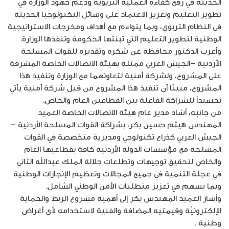
الحديثة في رفع كفاءة العملية التربوية ودعم جهود الوزارة في
تطوير التعليم وتعزيز الاعتماد على وسائل التكنولوجيا الحديثة
في النظام التربوي، وبما يتواءم مع أهداف ومخرجات الاستراتيجية
الوطنية لتطوير التعليم التي تبنتها الحكومة وتنفذها الوزارة.
وأعرب الدكتور محافظة عن شكره وتقديره للقوات المسلحة
الأردنية –الجيش العربي ممثلة بهيئة الاتصالات الخاصة المشرفة
على المشروع، ولشركة أمنية لتعاونهما مع الوزارة وتنفيذ هذا
المشروع، مبينًا أن تنفيذ هذا المشروع من قبل شركة أمنية يأتي
تجسيداً للشراكة الفاعلة بين القطاعين العام والخاص.
من جانبه، أشاد مدير عام هيئة الاتصالات الخاصة العميد
المهندس هيثم حسين بكر، بشراكة القوات المسلحة الأردنية –
الجيش العربي كذراع تكنولوجي ومديرية متخصصة في القوات
المسلحة مع مؤسسات الدولة الأردنية كافة بقطاعيها العام
والخاص لتحقيق توجيهات وتطلعات جلالة الملك عبدالله الثاني
في عجلة التنمية في جميع المجالات وتعظيم الإنجازات الوطنية
وبما يسهم في تعزيز متطلبات الأمن الوطني الشامل.
وأشار العميد المهندس بكر إلى أهمية مشروع الربط والحماية
الإلكترونيّة وقيمتيه المضافة والفنية لاستخدامه لأي أغراض
وطنية .