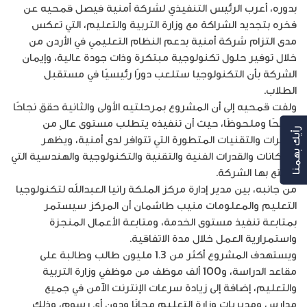
بدوره، أعرب الرئيس التنفيذي لشركة أمنية فيصل قمحيه عن
فخره بتجديد الشراكة مع وزارة التربية والتعليم، التي تعكس
مدى التزام شركة أمنية بدعم النظام التعليمي في الأردن من
خلال توفير حلول تكنولوجية مبتكرة وذات جودة عالية، وإيمان
الشركة بأن التكنولوجيا ستلعب دورًا رئيسيًا في مستقبل
الطلاب.
ولفت قمحيه إلى أن المشروع بمرحلتيه الأولى والثانية حقق نجاحًا
واضحًا وملحوظًا، حيث أن تنفيذه يتطلب مستوى عالٍ من
رأيك بهمنا
الخبرات والتقنيات المتطورة التي تتوافر لدى أمنية، ويظهر
الإمكانات والقدرات الفنية والتقنية والتكنولوجية والهندسية التي
تتمتع بها الشركة.
من جانبه، بين مدير إدارة مركز الملكة رانيا العبدالله لتكنولوجيا
التعليم والمعلومات منيب طاشمان أن المركز سيستمر
بمتابعة تنفيذ مستوى الخدمة، ومتابعة الأعمال المنجزة
واستمرارية العمل خلال مدة الاتفاقية.
ويستهدف المشروع أكثر من 1.3 مليون طالب وطالبة على
مقاعد الدراسة، و100 ألف موظف من موظفي وزارة التربية
والتعليم، إضافة إلى زيادة سرعات الإنترنت الآمن في جميع
مدارس ومديريات وزارة التعليم مجانًا ودون أي رسوم، وذلك