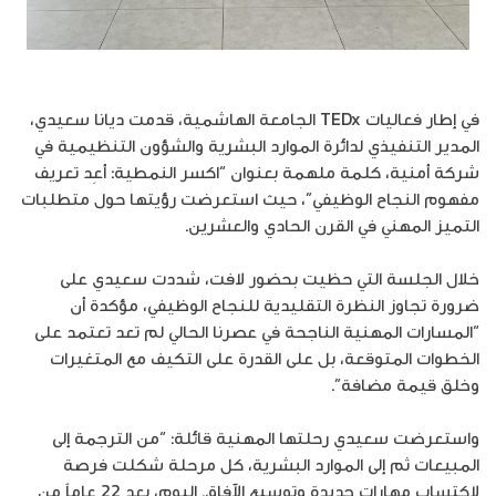
في إطار فعاليات TEDx الجامعة الهاشمية، قدمت ديانا سعيدي،
المدير التنفيذي لدائرة الموارد البشرية والشؤون التنظيمية في
شركة أمنية، كلمة ملهمة بعنوان “اكسر النمطية: أعِد تعريف
مفهوم النجاح الوظيفي”، حيث استعرضت رؤيتها حول متطلبات
التميز المهني في القرن الحادي والعشرين.
خلال الجلسة التي حظيت بحضور لافت، شددت سعيدي على
ضرورة تجاوز النظرة التقليدية للنجاح الوظيفي، مؤكدة أن
“المسارات المهنية الناجحة في عصرنا الحالي لم تعد تعتمد على
الخطوات المتوقعة، بل على القدرة على التكيف مع المتغيرات
وخلق قيمة مضافة”.
واستعرضت سعيدي رحلتها المهنية قائلة: “من الترجمة إلى
المبيعات ثم إلى الموارد البشرية، كل مرحلة شكلت فرصة
لاكتساب مهارات جديدة وتوسيع الآفاق. اليوم، بعد 22 عاماً من