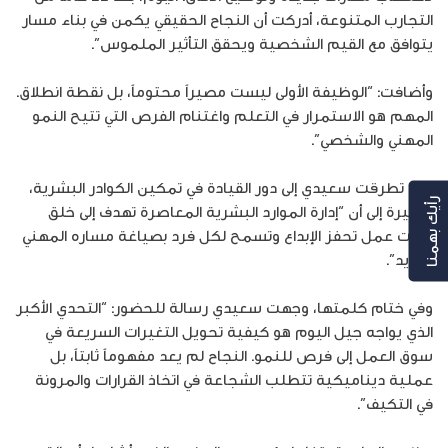
التجارب المتنوعة، أدركت أن النجاح الحقيقي يكمن في بناء مسار
يتوافق مع القيم الشخصية ويحقق التأثير الملموس”.
وأضافت: “الوظيفة الأولى ليست مصيراً محتوماً، بل نقطة انطلاق.
المهم هو الاستمرار في التعلم واغتنام الفرص التي تتيح النمو
المهني والشخصي”.
كما تطرقت سعيدي إلى دور القيادة في تمكين الكوادر البشرية،
رأيك بهمنا
مشيرة إلى أن “إدارة الموارد البشرية المعاصرة تهدف إلى خلق
بيئات عمل تحفز الإبداع وتسمح لكل فرد بصياغة مساره المهني
الفريد”.
وفي ختام كلمتها، وجهت سعيدي رسالة للحضور: “التحدي الأكبر
الذي يواجه جيل اليوم هو كيفية تحويل التغيرات السريعة في
سوق العمل إلى فرص للنمو. النجاح لم يعد مفهوماً ثابتاً، بل
عملية ديناميكية تتطلب الشجاعة في اتخاذ القرارات والمرونة
في التكيف”.