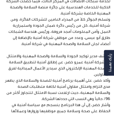
لخدمة شبكات الاتصالات في المركز الثالث، فيما حصلت الشركة
الذكية للخدمات الهندسية على جائزة منصة السلامة والصحة
المهنية الخاصة بشركة أمنية.
وتسلم الجوائز كلاً من المدراء العامين للشركات الفائزة، ومن
شركة أمنية، كل من رئيس دائرة ضمان الجودة واستمرارية
العمل وأمن المعلومات أمجد فروقة، ورئيس هندسة الشبكات
طارق أبو عيسى، وعدد من موظفي شركة أمنية بالإضافة إلى
أعضاء لجان السلامة والصحة المهنية في شركة أمنية.
وكشف مدير توكيد الجودة والسلامة والصحة المهنية والامتثال
رأيك بهمنا
في شركة أمنية عمرو خضر، عن إطلاق أمنية لتطبيق السلامة
والصحة المهنية الإلكتروني الذي سيدير الأعمال الميدانية لفرق
المقاولين.
وأكد خضر، على أهمية برنامج أمنية للصحة والسلامة الذي يظهر
مدى التزام وامتثال مقاولي أمنية لكافة متطلبات الصحة
والسلامة المهنية، حيث ارتفعت نسبة الامتثال لتتجاوز أكثر من
96٪ حالياً وهي النسب التي حددتها الشركة.
وأشار خضر، إلى أن هذا البرنامج ينسجم مع سياسة أمنية في
الحفاظ على صحة وسلامة جميع موظفيها وزوارها وعملائها