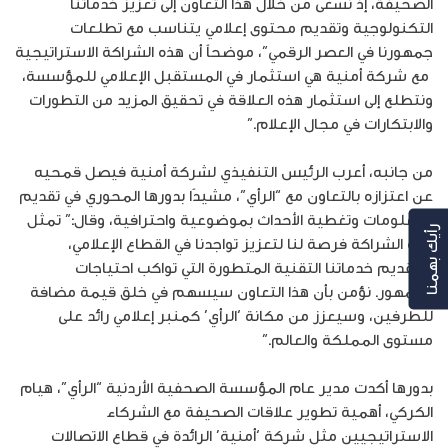
الصحيفة، إذ نسعى من خلال هذا التعاون إلى تعزيز خدماتنا
التكنولوجية وتقديم محتوى إعلامي يتناسب مع تطلعات
جمهورنا في العصر الرقمي”، موضحاً أن هذه الشراكة الاستراتيجية
مع شركة أمنية هي استثمار في المستقبل الإعلامي للمؤسسة،
ونتطلع إلى استثمار هذه العلاقة في تحقيق المزيد من التطورات
والابتكارات في مجال الإعلام.”
من جانبه، أعرب الرئيس التنفيذي لشركة أمنية فيصل قمحيه
عن اعتزازه بالتعاون مع “الرأي”، مشيدًا بدورها المحوري في تقديم
المعلومات وتغطية الأحداث بموضوعية واحترافية، وقال:” تمثل
رأيك بهمنا
هذه الشراكة فرصة لنا لتعزيز تواجدنا في القطاع الإعلامي،
ولتقديم خدماتنا التقنية المتطورة التي تواكب احتياجات
الجمهور. نؤمن بأن هذا التعاون سيسهم في خلق قيمة مضافة
للطرفين، وسيعزز من مكانة ‘الرأي’ كمنبر إعلامي رائد على
مستوى المملكة والعالم.”
بدورها أكدت مدير عام المؤسسة الصحفية الأردنية “الرأي”، هيام
الكركي، أهمية تطوير علاقات الصحيفة مع الشركاء
الاستراتيجيين مثل شركة ‘أمنية’ الرائدة في قطاع الاتصالات