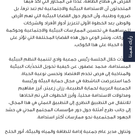
الفرص في قطاع الطاقة، عدداً من المحاور التي أكّد فيها
المتحدثون أن الاستدامة البيئية والاجتماعية لم تعد ترفاً، بل
ضرورة وطنية، وأن الحوار حول القضايا البيئية التي تهم الأرض
والوطن يعد الخطوة الأولى لتعزيز أدوار الأفراد والشركات
للمساهمة في تحسين الممارسات البيئية والاجتماعية وحوكمة
الشركات، ونشر الوعي حول هذه القضايا المختلفة التي تؤثر على
رأيك بهمنا
جودة الحياة على هذا الكوكب.
وتحدّث خلال الجلسة رئيس جمعية وادي لتنمية النظم البيئية
المستدامة، محمد عصفور، عن كيفية تحويل التحدّيات البيئية
والمناخية إلى فرص تخدم الاقتصاد وتحسن نوعية الحياة.
كما استعرضت الناشطة في مجال حماية البيئة ورئيسة
الجمعية العربية لحماية الطبيعة، رزان زعيتر، أبرز مفاهيم
ومدلولات الاستدامة محلياً، وأبرز الخطوات التي تم اتخاذها
للانتقال من التطبيق النظري إلى التطبيق العملي في هذا المجال،
إلى جانب طرح أمثلة حول دور مؤسسات المجتمع المدني في حشد
الجهود المجتمعية نحو ممارسات أكثر استدامة.
وتناول مدير عام جمعية إدامة للطاقة والمياه والبيئة، أنور الحلح