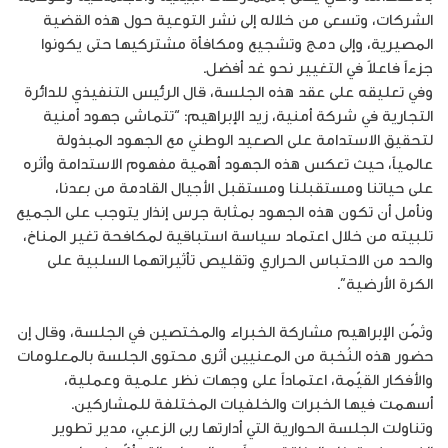
الشركات، وتسعى من خلاله إلى نشر التوعية حول هذه القضية
المصيرية، وإلى دمج وتشجيع ومكافأة مشتركيها حتى يكونوا
جزءاً فاعلاً في التغيير نحو غد أفضل.
وفي تعليقه على عقد هذه الجلسة، قال الرئيس التنفيذي للدائرة
التجارية في شركة أمنية، زيد الإبراهيم: “تتماشى جهود أمنية
لتحقيق الاستدامة على الصعيد الوطني مع الجهود المبذولة
عالمياً، حيث تعكس هذه الجهود أهمية مفهوم الاستدامة وأثره
على حياتنا ومستقبلنا ومستقبل الأجيال القادمة من بعدنا،
ونأمل أن تكون هذه الجهود بمثابة جرس إنذار يتوجب على الجميع
تلبيته من خلال اعتماد سياسة استباقية لمكافحة تغير المناخ،
والحد من الاحتباس الحراري وتقليص تأثيراتهما السلبية على
الكرة الأرضية”.
وثمّن الإبراهيم مشاركة الخبراء والمختصين في الجلسة، وقال إن
حضور هذه النُخبة من المعنيين أثرى محتوى الجلسة بالمعلومات
والأفكار القيّمة، اعتماداً على وجهات نظر علمية وعملية،
أسهمت فيها الخبرات والخلفيات المختلفة للمشاركين.
وتناولت الجلسة الحوارية التي أدارتها ربى الزعبي، مدير تطوير