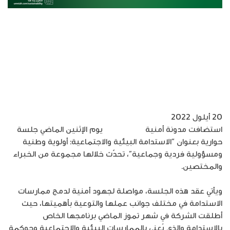
20 أيلول 2022
استضافت مدونة أمنية
The 8Log
يوم الإثنين الماضي جلسة
حوارية بعنوان “الاستدامة البيئية والاجتماعية: أولوية وطنية
ومسؤولية فردية وجماعية”، تحدّث خلالها مجموعة من الخبراء
والمختصين.
ويأتي عقد هذه الجلسة، مواصلة لجهود أمنية لدمج ممارسات
الاستدامة في مختلف جوانب عملها والتوعية بأهميتها، حيث
أطلقت الشركة في شهر تموز الماضي برنامجها الخاص
بالاستدامة والذي يُعنى بالممارسات البيئية والاجتماعية وحوكمة