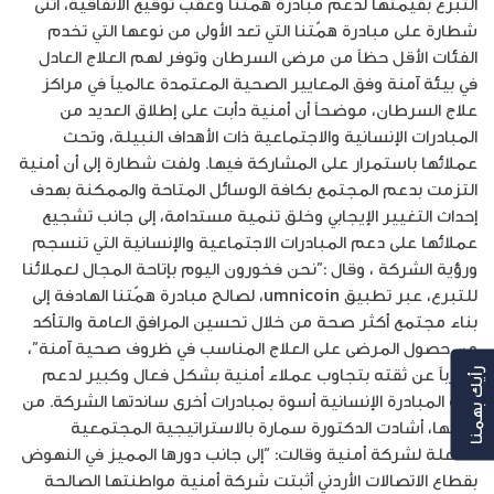
التبرع بقيمتها لدعم مبادرة همّتنا وعقب توقيع الاتفاقية، أثنى
شطارة على مبادرة همّتنا التي تعد الأولى من نوعها التي تخدم
الفئات الأقل حظاً من مرضى السرطان وتوفر لهم العلاج العادل
في بيئة آمنة وفق المعايير الصحية المعتمدة عالمياً في مراكز
علاج السرطان، موضحاً أن أمنية دأبت على إطلاق العديد من
المبادرات الإنسانية والاجتماعية ذات الأهداف النبيلة، وتحث
عملائها باستمرار على المشاركة فيها. ولفت شطارة إلى أن أمنية
التزمت بدعم المجتمع بكافة الوسائل المتاحة والممكنة بهدف
إحداث التغيير الإيجابي وخلق تنمية مستدامة، إلى جانب تشجيع
عملائها على دعم المبادرات الاجتماعية والإنسانية التي تنسجم
ورؤية الشركة ، وقال :”نحن فخورون اليوم بإتاحة المجال لعملائنا
للتبرع، عبر تطبيق umnicoin، لصالح مبادرة همّتنا الهادفة إلى
بناء مجتمع أكثر صحة من خلال تحسين المرافق العامة والـتأكد
من حصول المرضى على العلاج المناسب في ظروف صحية آمنة”،
معرباً عن ثقته بتجاوب عملاء أمنية بشكل فعال وكبير لدعم
رأيك بهمنا
هذه المبادرة الإنسانية أسوة بمبادرات أخرى ساندتها الشركة. من
جانبها، أشادت الدكتورة سمارة بالاستراتيجية المجتمعية
الفاعلة لشركة أمنية وقالت: “إلى جانب دورها المميز في النهوض
بقطاع الاتصالات الأردني أثبتت شركة أمنية مواطنتها الصالحة