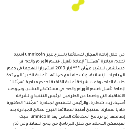
من خلال إتاحة المجال لعملائها بالتبرع عبر umnicoin أمنية
تدعم مبادرة “همّتنا” لإعادة تأهيل قسم الأورام والدم في
مستشفى البشير عمّان *** أيار 2019 استمراراً لنهجِها في دعم
المبادرات الإنسانية، وانسجاماً مع حملتها “أمنية الخير” الممتدة
طيلة العام، وقعت شركة أمنية اتفاقية لدعم مبادرة “همّتنا”
لإعادة تأهيل قسم الأورام والدم في مستشفى البشير. وبموجب
الاتفاقية، التي وقعها عن الطرفين الرئيس التنفيذي لشركة
أمنية، زياد شطارة، والرئيس التنفيذي لمبادرة “همّتنا” الدكتورة
فاديا سمارة، ستتيح أمنية لعملائها التبرع لصالح المبادرة بعد
إضافتها إلى برنامج المكافآت الخاص بها umnicoin، حيث
سيتمكن العملاء من خلال البرنامج من جمع النقاط ومن ثم