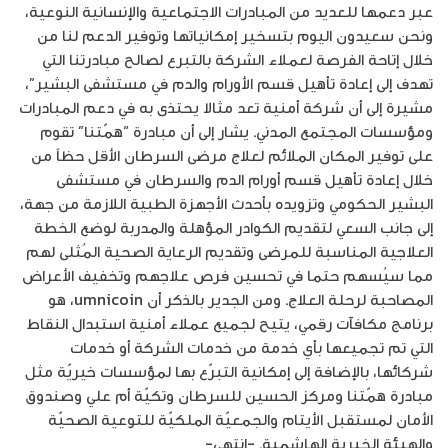
عبر دعمها للعديد من المبادرات الاجتماعية والإنسانية النوعية،
ونحن سعيدون اليوم بتسخير إمكانياتها وتوفير الدعم لنا من
خلال إتاحة الفرصة لعملاء الشركة بالتبرع لصالح مبادرتنا التي
تهدف إلى إعادة تأهيل قسم الأورام والدم في مستشفى البشير”،
مشيرة إلى أن شركة أمنية تعد مثالا يحتذى به في دعم المبادرات
ومؤسسات المجتمع المدني. يشار إلى أن مبادرة “همّتنا” تقوم
على توفير المكان الملائم لعلاج مرضى السرطان الأقل حظاً من
خلال إعادة تأهيل قسم أورام الدم والسرطان في مستشفى
البشير الحكومي وتزويده بأحدث الأجهزة الطبية اللازمة من جهة،
إلى جانب السعي لتقديم الكوادر المؤهلة والمدربة لوضع الخطة
العلاجية المناسبة للمرضى وتقديم الرعاية الصحية المُثلى لهم
مما سيُسهم حتما في تحسين فرص علاجهم وتخفيف الأعراض
المصاحبة لرحلة العلاج. ومن الجدير بالذكر أن umnicoin، هو
برنامج مكافآت رقمي، يتيح لجميع عملاء أمنية استبدال النقاط
التي تم تجميعها بأي خدمة من خدمات الشركة أو خدمات
شركائها، بالإضافة إلى إمكانية التبرّع بها لمؤسسات خيريّة مثل
مبادرة همّتنا ومركز الحسين للسرطان وتكيّة أم علي وصندوق
الأمان لمستقبل الأيتام والجمعيّة الملكيّة للتوعية الصحيّة
والهيئة الخيرية الهاشمية. -انتهى-