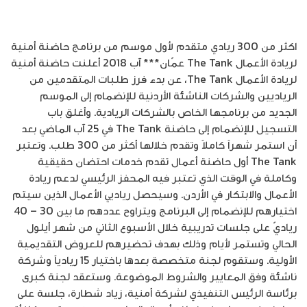
اكثر من 300 ريادي متقدم لأول موسم من برنامج حاضنة أمنية
لريادة الأعمال The Tank عمّان*** آب 2018 أعلنت حاضنة أمنية
لريادة الأعمال The Tank، عن بدء فرز طلبات المتقدمين من
الرياديين والشركات الناشئة الأردنية للإنضمام إلى الموسم
الجديد من برنامجها الخاص بالشركات الريادية. وأغلق باب
التسجيل للإنضمام إلى حاضنة The Tank في 25 آب الماضي بعد
أن استمر شهراً كاملاً وتقدم خلالها أكثر من 300 طلب. وتعتبر
The Tank أول حاضنة أعمال تقدم خدمات احتضان حقيقية
وكاملة في الوقت الذي تعتبر فيه المحفز الرئيسي لدعم ريادة
الأعمال والابتكار في الأردن. وسيحصل رياديي الأعمال الذين سيتم
اختيارهم للإنضمام إلى البرنامج ويتراوح عددهم ما بين 30 – 40
رياديّ على جلسات تدريبية خلال الأسبوع الثاني من شهر أيلول
الحالي وتستمر لأيام وذلك بهدف تحضيرهم للعروض التقديمية
الأولية. وستقوم لجنة متخصصة بعدها باختيار 15 ريادياً وشركة
ناشئة وفق المعايير والشروط الموضوعة. وستعقد لجنة كبرى
برئاسة الرئيس التنفيذي لشركة أمنية، زياد شطارة، جلسة على