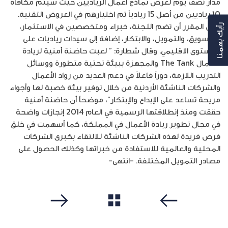
مدار نصف يوم لعرض نماذج أعمال الرياديين حيث سيتم مكافأة
10 رياديين من أصل 15 ريادياً تم اختيارهم في العروض التقنية.
ومن المقرر أن تضم اللجنة، خبراء ومتخصصين في الاستثمار،
رأيك بهمنا
والتسويق، والتمويل، والابتكار، إضافة إلى سيدات رياديات على
المستوى الاقليمي. وقال شطارة: ” لعبت حاضنة أمنية لريادة
الأعمال The Tank والمجهزة ببيئة تحتية متطورة ووسائل
التدريب اللازمة، دوراً فاعلاً في دعم العديد من رواد الأعمال
والشركات الناشئة الأردنية من خلال توفير بيئة خصبة لها وأجواء
مريحة تساعد على الإبداع والإبتكار”، موضحاً أن حاضنة أمنية
حققت ومنذ إنطلاقتها الرسمية في العام 2014 إنجازات واضحة
في مجال تطوير ريادة الأعمال في المملكة، كما أسهمت في خلق
فرص فريدة لهذه الشركات الناشئة للالتقاء بكبرى الشركات
المحلية والعالمية للاستفادة من خبراتها وكذلك الحصول على
مصادر التمويل المختلفة. -انتهى-
مشاهدة الكل
سابق
التالي