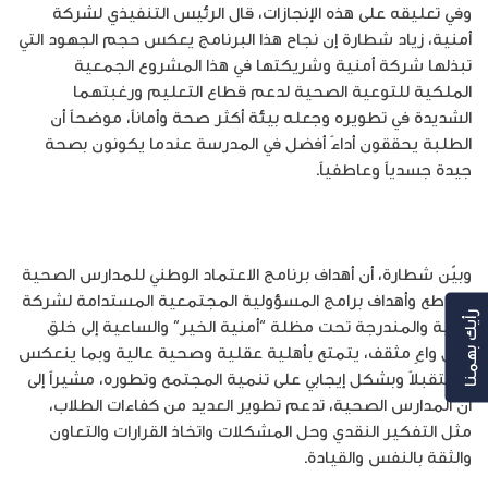
وفي تعليقه على هذه الإنجازات، قال الرئيس التنفيذي لشركة
أمنية، زياد شطارة إن نجاح هذا البرنامج يعكس حجم الجهود التي
تبذلها شركة أمنية وشريكتها في هذا المشروع الجمعية
الملكية للتوعية الصحية لدعم قطاع التعليم ورغبتهما
الشديدة في تطويره وجعله بيئة أكثر صحة وأماناً، موضحاً أن
الطلبة يحققون أداءً أفضل في المدرسة عندما يكونون بصحة
جيدة جسدياً وعاطفياً.
وبيّن شطارة، أن أهداف برنامج الاعتماد الوطني للمدارس الصحية
تتقاطع وأهداف برامج المسؤولية المجتمعية المستدامة لشركة
رأيك بهمنا
أمنية والمندرجة تحت مظلة “أمنية الخير” والساعية إلى خلق
جيل واعٍ مثقف، يتمتع بأهلية عقلية وصحية عالية وبما ينعكس
مستقبلاً وبشكل إيجابي على تنمية المجتمع وتطوره، مشيراً إلى
أن المدارس الصحية، تدعم تطوير العديد من كفاءات الطلاب،
مثل التفكير النقدي وحل المشكلات واتخاذ القرارات والتعاون
والثقة بالنفس والقيادة.