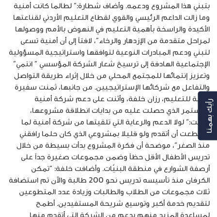
بتبني هذا المشروع ودعمه. وأضاف شطارة:” لطالما كانت أمنية
وما زالت الداعم الرئيسي والقوي لقطاع التعليم الأردني لقناعتها
الأكيدة والراسخة بأهمية التعليم في النهوض بالأمم ووصولها
لمراحل متقدمة من الإزدهار والرخاء”، لافتاً إلى أن أمنية تسعى
لتبني ودعم المبادرات النوعية لتوافقها واستراتيجية المسؤولية
الإجتماعية الهادفة إلى ترسيخ شعار الشركة المؤسسي ” انتمي”
وتعزيز إنتمائها للمجتمع المحلي من خلال إثراء طريقة التواصل
والتفاعل مع شركائها الإستراتيجيين. من جانبها، ثمنت سفيرة
أمنية للتعليم، رزان خلفة، وأثنت على دعم شركة أمنية
رأيك بهمنا
المستمر الذي حصلت عليه من بدايات انطلاقة مشروعها،
وقالت:” لولا الدعم والرعاية التي تلقيتها من شركة أمنية لما
استطعت أن أتقدم ولو قليلا بمشروعي الذي كان حلما رافقني
منذ الصغر”، موضحة أن فكرة المشروع بدأت بسيطة من خلال
تدريس الأطفال الأقل حظاً وضمن مجموعات صغيرة جداً على
أرصفة الشوارع في منطقة البنيّات. وأضافت خلفة: “تمكن
الكرفان منذ تأسيسه تدريس نحو 200 طالبة والآن تم استضافة
ثلاث مجموعات من الطلاب والطالبات وزيادة عدد المتطوعين
لتقديم خدمة أكبر وتوسيع شريحة المستفيدين. أطمح
لمساعدة المزيد منهم بدعم من الشركة التي أتقدم منها