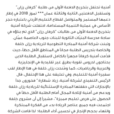
أمنية تحتفل بتخريج الدفعة الأولى من طلبة “كرفان رزان”
وتستقبل الدفعتين الثانية والثالثة عمان*** تموز 2018 في إطار
دعمها المستمر والمتواصل لقطاع التعليم الأردني باعتباره حجر
الأساس في عملية التنمية المستدامة، احتفلت شركة أمنية
بتخريج الدفعة الأولى من طالبات “كرفان رزان” الذي تم بناؤه في
ساحة مدرسة البنيّات الثانوية للبنات جنوب العاصمة عمّان.
وتبنت شركة أمنية المبادرة التطوعية للريادية رزان خلفة
والخاصة بتدريس الطلبة مجاناً في المناطق الأقل حظاً، حيث
قدّمت أمنية كرفاناً مجهزاً بالكامل لاستقبال الطلبة الذين
يحتاجون لدروس تقوية بطرق غير تقليدية في الإنجليزية
والعربية والرياضيات، كما ومُنحت رزان خلفة في هذا الإطار لقب
سفيرة أمنية للتعليم. وفي تعليقه على هذا الإحتفال، قال
الرئيس التنفيذي لشركة أمنية، زياد شطارة:” فخورون جداً
بالإنجازات التي حققتها المبادرة الإستثنائية للريادية رزان خلفة
وبدعم من أمنية لإتاحة المجال أمام الطلبة الأقل حظاً في
الحصول على فرص تعليم مميزة”، مشيراً إلى أن مشروع خِلفة
اجتمعت فيه جميع عناصر الريادة بدء من الفكرة المبتكرة
وانتهاء بحجم الإنجاز في تحسين أداء الطلبة؛ لذا قامت الشركة