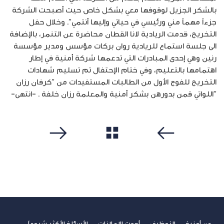
بالشكر الجزيل لوقوفها معي بشكل خاص حيث أصبحت الشركة
جزءاً مهماً مني ورئيسي في حياتي وإليها أنتمي”. وخلال حفل
التخريج، قدمت الريادية لانا القطان محاضرة عن التنمر، بالإضافة
الى جلسة استماع للريادية روان بركات مؤسس ومدير مؤسسة
رنين وهي إحدى المبادرات التي تدعمها شركة أمنية في إطار
اهتمامها بالتعليم، وفي ختام الإحتفال تم تسليم شهادات
التخريج للفوج الأول من الطالبات المستفيدات من “كرفان رزان
“اللواتي قمن بدورهن بشكر أمنية والمعلمة رزان خلفة . -انتهى-
مشاهدة الكل
سابق
التالي
عن أمنية
التوظيف
أحدث الإعلانات
الأسئلة الأكثر شيوعاً