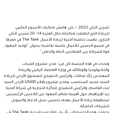
تشرين الثاني 2022 – على هامش فعاليات الأسبوع العالمي
للريادة الذي انطلقت فعالياته خلال الفترة 14- 20 تشرين الثاني
الجاري، نظمت حاضنة أمنية لريادة الأعمال The Tank في مقرها
في مجمع الحسين للأعمال جلسة نقاشية بعنوان “توحيد الجهود،
قوة الشراكة بين القطاعين العام والخاص”.
وتحدث في هذه الجلسة كل من؛ مدير مشروع الشباب
والتكنولوجيا والوظائف في وزارة الاقتصاد الرقمي والريادة
المهندس رائد مدانات، والرئيس التنفيذي للصندوق الأردني للريادة
السيد محمد المحتسب، ومدير مشروع إقلاع USAID الأردن السيد
ليث القاسم، والرئيس التنفيذي للدائرة التجارية في شركة أمنية
زيد الإبراهيم، حول أهمية تضافر الجهود بين اللاعبين الرئيسيين
لمنظومة ريادة الأعمال بهدف تحسين سبل الدعم والتمويل
للشركات الناشئة.
وعقدت هذه الجلسة التي تأتي في إطار استراتيجية The Tank في