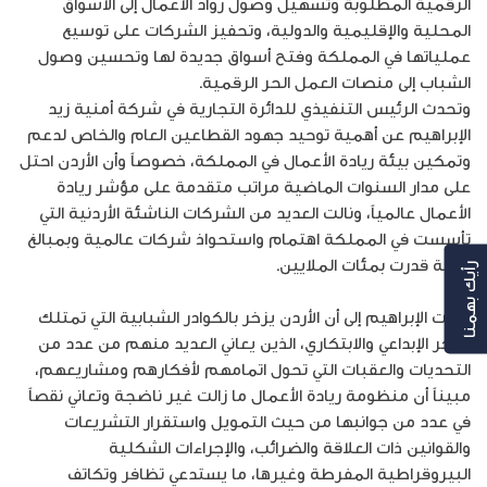
الرقمية المطلوبة وتسهيل وصول رواد الأعمال إلى الأسواق
المحلية والإقليمية والدولية، وتحفيز الشركات على توسيع
عملياتها في المملكة وفتح أسواق جديدة لها وتحسين وصول
الشباب إلى منصات العمل الحر الرقمية.
وتحدث الرئيس التنفيذي للدائرة التجارية في شركة أمنية زيد
الإبراهيم عن أهمية توحيد جهود القطاعين العام والخاص لدعم
وتمكين بيئة ريادة الأعمال في المملكة، خصوصاً وأن الأردن احتل
على مدار السنوات الماضية مراتب متقدمة على مؤشر ريادة
الأعمال عالمياً، ونالت العديد من الشركات الناشئة الأردنية التي
تأسست في المملكة اهتمام واستحواذ شركات عالمية وبمبالغ
مالية قدرت بمئات الملايين.
رأيك بهمنا
ولفت الإبراهيم إلى أن الأردن يزخر بالكوادر الشبابية التي تمتلك
الفكر الإبداعي والابتكاري، الذين يعاني العديد منهم من عدد من
التحديات والعقبات التي تحول اتمامهم لأفكارهم ومشاريعهم،
مبيناً أن منظومة ريادة الأعمال ما زالت غير ناضجة وتعاني نقصاً
في عدد من جوانبها من حيث التمويل واستقرار التشريعات
والقوانين ذات العلاقة والضرائب، والإجراءات الشكلية
البيروقراطية المفرطة وغيرها، ما يستدعي تظافر وتكاتف