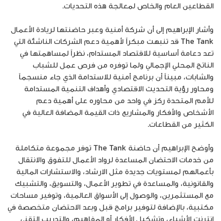
القطاعين العام والخاص لمعالجة هذه التحديات.
وأشار الإبراهيم إلى أن شركة أمنية وعبر حاضنتها لريادة الأعمال
The Tank قد تنبهت مبكراً لأهمية دعم الشركات الناشئة التي
تعد دعامة أساسية للاقتصاد المستدام، نظراً لمساهمتها في
الناتج المحلي الإجمالي ولما توفره من فرص عمل للشباب
والشابات، مبيناً أن برنامج أمنية للاستدامة الذي جاء منسجماً
ومحاور رؤية التحديث الاقتصادي وأهداف التنمية المستدامة
للأمم المتحدة ركز في واحد من محاوره على أهمية دعم
الأشخاص والأفكار والمشاريع ذات القيمة المضافة العالية في
الكثير من القطاعات.
وأوضح الإبراهيم أن حاضنة The Tank توفر مجموعة متكاملة
من خدمات الاحتضان المساعدة لرواد الأعمال للتفوق والانتقال
بأعمالهم لمستويات جديدة مثل الارشاد، والاستشارات المالية
والقانونية، والمساعدة في تطوير الأعمال، والتسويق، والتشبيك
مع المستثمرين، والوصول إلى الأسواق العالمية، وتوفير مساحات
مكتبية، بالإضافة لتوفير برامج قبل وبعد الاحتضان متخصصة في
إنترنت الأشياء، وتشكيل الأفكار أو المفاهيم، والتدريب التقني