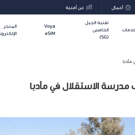
أعمال
عن أمنية
تقنية الجيل
Voya
المتجر
دمات
الخامس
eSIM
الإلكترون
(5G)
مأدبا
مدرسة الاستقلال في مأدبا