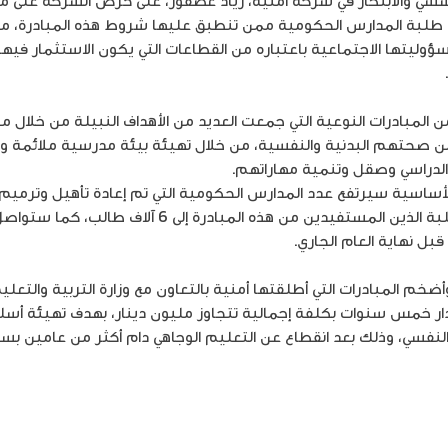
سسي والابتكار في شركة أمنية، زياد عصفور، على حرص الشركة على م
لبة المدارس الحكومية ممن تنطبق عليها شروط هذه المبادرة، مشيرا
ليتها الاجتماعية باعتباره من القطاعات التي يكون الاستثمار فيها 
المبادرات النوعية التي جمعت العديد من الأهداف النبيلة من خلال م
حتهم البدنية والنفسية، من خلال تهيئة بيئة مدرسية ملائمة ومح
الدراسي وصقل وتنمية مهاراتهم.
لأساسية سيرتفع عدد المدارس الحكومية التي تم إعادة تأهيل وترمي
فرصة إلى 7 مدارس، ليصل عدد الطلبة الذين المستفيدين من
بل نهاية العام الجاري.
ضخم المبادرات التي أطلقتها أمنية بالتعاون مع وزارة التربية والتع
ر خمس سنوات بكلفة إجمالية تتجاوز مليون دينار، بهدف تهيئة أسل
لنفسي، وذلك بعد انقطاع عن التعليم الوجاهي دام أكثر من عامين بسب