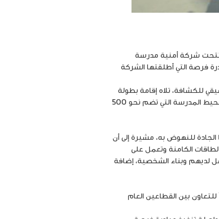
 افتتحت شركة أمنية مدرسة
رة فرصة التي أطلقتها الشركة
ت الافتتاح والترحيب وعزف موسيقي للكشافة، تلاه إقامة بطولة
مصغرة بين معلمي مدرسة لِب الثانوية للبنين ومدرسة الاستقلال الأساسية للبنين، وزراعة الأشجار في محيط المدرسة التي تضم نحو 500
الجادة للنهوض به، مشيرة إلى أن
لطاقات الكامنة وتعمل على
ل لديهم وبناء الشخصية، إضافة
ً للتعاون بين القطاعين العام