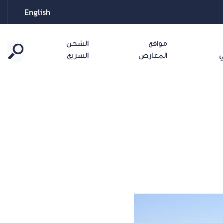
English
مواقع
الشحن
ي
المعارض
السريع