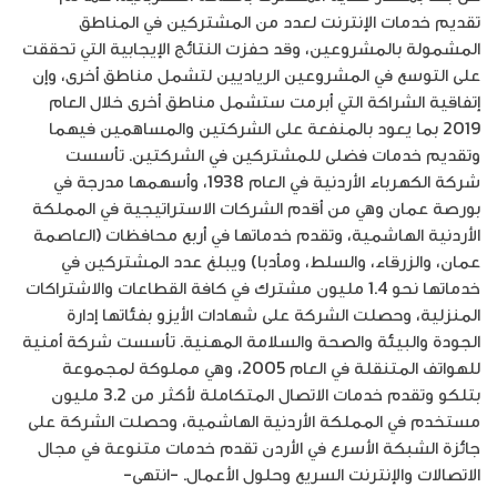
تقديم خدمات الإنترنت لعدد من المشتركين في المناطق
المشمولة بالمشروعين، وقد حفزت النتائج الإيجابية التي تحققت
على التوسع في المشروعين الرياديين لتشمل مناطق أخرى، وإن
إتفاقية الشراكة التي أبرمت ستشمل مناطق أخرى خلال العام
2019 بما يعود بالمنفعة على الشركتين والمساهمين فيهما
وتقديم خدمات فضلى للمشتركين في الشركتين. تأسست
شركة الكهرباء الأردنية في العام 1938، وأسهمها مدرجة في
بورصة عمان وهي من أقدم الشركات الاستراتيجية في المملكة
الأردنية الهاشمية، وتقدم خدماتها في أربع محافظات (العاصمة
عمان، والزرقاء، والسلط، ومأدبا) ويبلغ عدد المشتركين في
خدماتها نحو 1.4 مليون مشترك في كافة القطاعات والاشتراكات
المنزلية، وحصلت الشركة على شهادات الأيزو بفئاتها إدارة
الجودة والبيئة والصحة والسلامة المهنية. تأسست شركة أمنية
للهواتف المتنقلة في العام 2005، وهي مملوكة لمجموعة
بتلكو وتقدم خدمات الاتصال المتكاملة لأكثر من 3.2 مليون
مستخدم في المملكة الأردنية الهاشمية، وحصلت الشركة على
جائزة الشبكة الأسرع في الأردن تقدم خدمات متنوعة في مجال
الاتصالات والإنترنت السريع وحلول الأعمال. -انتهى-