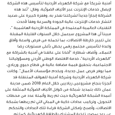
أمنية شريكاً مع شركة الكهرباء الأردنية لتأسيس هذه الشركة
لإيصال خدمات الإنترنت عبر الألياف الضوئية، وقال: “تُعد هذه
الشراكة إنجازاً جديداً لشركتنا نفخر به، وقفزة كبيرة على صعيد
انتشار خدمات الإنترنت عالية الجودة والسرعة وفقاً لأحدث
التقنيات العالمية المعتمدة في المملكة الأردنية الهاشمية “،
مبيناً أن هذا المشروع سيعمل خلال السنوات القليلة المقبلة
على تغيير خارطة الاتصالات، بما تحمله من فرص واسعة وآفاق
واعدة لتأسيس مجتمع رقمي يحظى بأعلى مستويات رضا
العملاء. وأضاف شطارة: “أخذنا على عاتقنا في أمنية بالشراكة مع
“الكهرباء الأردنية”، خدمة الاقتصاد الوطني الأردني ومسؤولياتنا
الاجتماعية، بتحقيق قيمة مضافة عالية في قطاع حيوي وريادي،
مما يوفر فرص عمل جديدة، ويخدم مؤسسات الأعمال”. وكانت
شركة الكهرباء الأردنية وشركة أمنية للهواتف المتنقلة قد
أنجزتا بنجاح مشروعين رياديين خلال العام 2018 ضمن مدينة
عمان ذلك بتمديد شبكة من كوابل الألياف الضوئية المعلّقة على
أعمدة الشبكة الكهربائية حيث تم ربط وأتمتة عدد من محطات
التحويل، وتركيب عدادات ذكية في المباني التي تم ربطها بشبكة
الاتصالات، وأصبح بإمكان الشركة قراءة تلك العدادات والتحكم
عن بعد بمصدر تغذية المشترك بالطاقة الكهربائية. كما تم