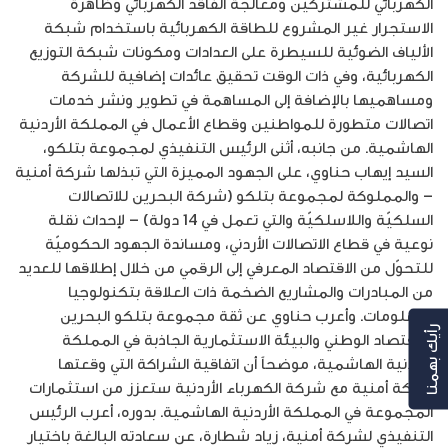
الكهربائي للمشتركين ومعالجة الفاقد الكهربائي وظاهرة
الاستجرار غير المشروع للطاقة الكهربائية باستخدام شبكة
الألياف الضوئية للسيطرة على العدادات ومكونات شبكة التوزيع
الكهربائية، وفي ذات الوقت تحقيق عائدات إضافية للشركة
ومساهميها بالإضافة إلى المساهمة في تطوير ونشر خدمات
اتصالات متطورة للمواطنين وقطاع الأعمال في المملكة الأردنية
الهاشمية. من جانبه، أثنى الرئيس التنفيذي لمجموعة بتلكو،
السيد إيهاب حناوي، على الجهود المميزة التي تبذلها شركة أمنية
– والمملوكة لمجموعة بتلكو (شركة البحرين للاتصالات
السلكيّة واللاسلكيّة والتي تعمل في 14 دولة) – لإحداث نقلة
نوعية في قطاع الاتصالات الأردني، ومساندة الجهود الحكوميّة
للتحوّل من الاقتصاد المعرفي إلى الرقمي من خلال إطلاقها للعديد
من المبادرات والمشاريع الضخمة ذات العلاقة بتكنولوجيا
المعلومات. وأعرب حناوي عن ثقة مجموعة بتلكو البحرين
رأيك بهمنا
بالاقتصاد الوطني والبيئة الاستثمارية الجاذبة في المملكة
الأردنية الهاشمية، موضحاً أن اتفاقية الشراكة التي وقعتها
شركة أمنية مع شركة الكهرباء الأردنية ستعزز من استثمارات
المجموعة في المملكة الأردنية الهاشمية. بدوره، أعرب الرئيس
التنفيذي لشركة أمنية، زياد شطارة، عن سعادته البالغة باختيار