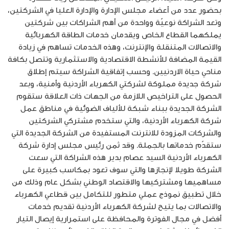
بحضور عدد من أعضاء مجلس الإدارة والإدارة العليا في الشركتين،
وتعد الشراكة نوعيّة وواحدة من أهم الشراكات بين شركتين
يملكهما القطاع الخاص ويقدمان خدمات الطاقة الكهربائية
والاتصالات المتنقلة والإنترنت، وهذه الخدمات تساهم في زيادة
القيمة المضافة للأنشطة الاقتصادية والاستثمارية وتتصل بكافة
مناحي حياة الاردنيين. وحسب إتفاقية الشراكة سيتم إطلاق
شركة جديدة مملوكة لشركتي الكهرباء الأردنية وأمنية، وبعد
الحصول على التراخيص اللازمة من الجهات ذات العلاقة ستقوم
الشركة الجديدة ببناء شبكة للألياف الضوئية في مناطق عمل
شركة الكهرباء الأردنية، والتي ستخدم مشتركي الشركتين
والشركات المزودة للانترنت المستفيدة من الشركة الجديدة التي
ستقدّم خدماتها بالجملة. وقد ثمن رئيس مجلس إدارة شركة
الكهرباء الأردنية السيد عصام بدير هذه الشراكة التي سعت
الشركة طويلا لإنجازها والتي سوف تعود بمكاسب كبيرة على
مساهميها ومشتركيها والاقتصاد الوطني بشكل عام وذلك من
خلال تطبيق نموذج عملي متطور للتكامل بين قطاعي الكهرباء
والاتصالات بما يتيح لشركة الكهرباء الأردنية تقديم خدمات
أفضل في مجال الفوترة والمحافظة على استمرارية إيصال التيار