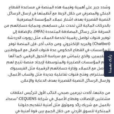
وشدد جبر على أهمية وقيمة هذه المنصة في مساعدة القطاع
البنكي والمصرفي من خلال الربط مع أنظمتها في ارسال الرسائل
النصية القصيرة بهدف اشعار عملاء المؤسسة المصرفية
بالحركات المالية التي تحدث على حسابهم، وحماية حساباتهم من
السرقة مثل رسائل المصادقة المتعددة (MFA)، بالإضافة إلى
توفير قنوات تواصل رقمية لخدمة العملاء مثل روبوت الدردشة
(Chatbot) والبريد الإلكتروني. ومن جانب أخر، فإن المنصة توفر
للمؤسسات في القطاع الحكومي عدة قنوات اتصال مع المواطنين
والمقيمين، والذي يتماشى مع سياسة التحول الرقمي. كما أنها
رأيك بهمنا
تخدم المؤسسات الصغيرة والمتوسطة لإيجاد منصة تتيح لهم
التواصل مع العملاء وإدارة حساباتهم الرقمية مثل الفيسبوك
والإنستغرام، وفتح قنوات تفاعلية جديدة مثل واتساب الأعمال،
وارسال الرسائل النصية القصيرة بهدف الدعاية والإعلان.
من جانبها، أكدت نيرمين صبحي، النائب الأول للرئيس لعلاقات
مشغلين الإتصالات وقطاع الأعمال في شركة CEQUENS:”سعداء
بالعمل مع شريك رائد وموثوق مثل أمنية لتقديم حلولنا
المبتكرة للسوق الأردني. من خلال الجمع بين قوة أمنية في