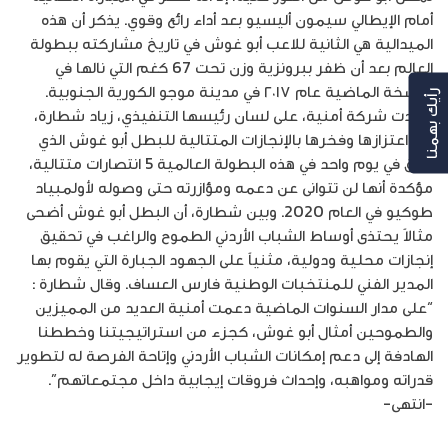
أمام الإيطالي سيمون أليسيو بعد أداء رائع وقوي. يذكر أن هذه
الميدالية هي الثانية للاعب أبو غوش في تاريخ مشاركته ببطولة
العالم بعد أن ظفر ببرونزية وزن تحت 67 كغم التي نالها في
النسخة الماضية عام ٢٠١٧ في مدينة موجو الكورية الجنوبية.
رأيك بهمنا
وأكدت شركة أمنية، على لسان رئيسها التنفيذي، زياد شطارة،
عن اعتزازها وفخرها بالإنجازات المتتالية للبطل أبو غوش الذي
حقق في يوم واحد في هذه البطولة العالمية 5 انتصارات متتالية،
مؤكدة أنها لن تتوانى عن دعمه ومؤازرته حتى وصوله لأولمبياد
طوكيو في العام 2020. وبين شطارة، أن البطل أبو غوش أضحى
مثالاً يحتذى أوساط الشباب الأردني الطموح والراغب في تحقيق
إنجازات محلية ودولية، مثنياً على الجهود الجبارة التي يقوم بها
المدير الفني للمنتخبات الوطنية فارس العساف. وقال شطارة :
“على مدار السنوات الماضية دعمت أمنية العديد من المميزين
والطموحين أمثال أبو غوش، كجزء من استراتيجيتنا وخططنا
الهادفة إلى دعم إمكانات الشباب الأردني وإتاحة الفرصة له لتطوير
قدراته ومواهبه، وإحداث فروقات إيجابية داخل مجتمعاتهم”.
-انتهى-