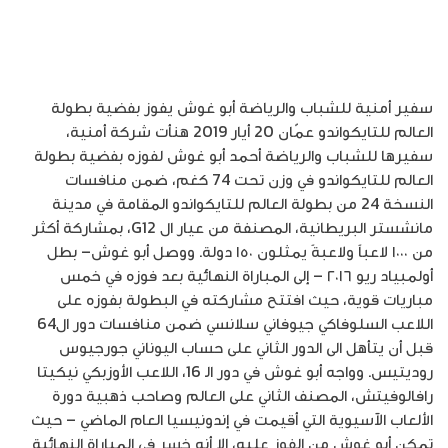
سفير أمنية للشباب والرياضة أبو غوش يفوز بفضية بطولة
العالم للتايكواندو عمّان 20 أيار 2019 هنأت شركة أمنية،
سفيرها للشباب والرياضة أحمد أبو غوش لفوزه بفضية بطولة
العالم للتايكواندو في وزن تحت 74 كغم، ضمن منافسات
النسخة 24 من بطولة العالم للتايكواندو المقامة في مدينة
مانشستر البريطانية، المصنفة من عيار ال G12، بمشاركة أكثر
من ١٠٠٠ لاعباً ولاعبةً يمثلون ١٥٠ دولة. ووصل أبو غوش– بطل
أولمبياد ريو ٢٠١٦ – إلى المباراة النهائية بعد فوزه في خمس
مباريات قوية، حيث افتتح مشاركته في البطولة بفوزه على
اللاعب السلوفاكي جيوفاني سلانسي ضمن منافسات دور ال64
قبل أن يتأهل الى الدور الثاني على حساب اليوناني جورجيوس
روديتيس. وواجه أبو غوش في دور الـ 16، اللاعب الأوزبكي نيكيتا
رافالوفيتش، المصنف الثاني على العالم وصاحب ذهبية دورة
الألعاب الآسيوية التي أقيمت في إندونيسيا العام الماضي – حيث
تمكن أبو غوش من الفوز عليه، إلا أنه خسر في المباراة النهائية