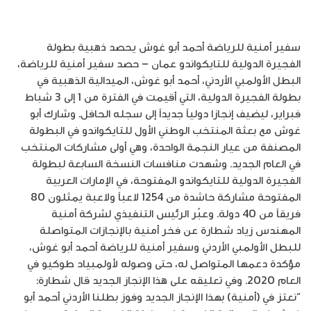
سفير أمنية للرياضة أحمد أبو غوش يحصد ذهبية بطولة
الفجيرة الدولية للتايكواندو عمان – حصد سفير أمنية للرياضة،
البطل الأولمبي الأردني، أحمد أبو غوش، الميدالية الذهبية في
بطولة الفجيرة الدولية، التي أقيمت في الفترة من 1 إلى 3 شباط
فبراير، ليضيف إنجازا دولياً جديداً إلى سجله الحافل. وشارك أبو
غوش مع بعثة المنتخب الوطني الأول للتايكواندو في البطولة
المصنفة من عيار النجمة الواحدة، وهي أولى مشاركات المنتخب
في العام الجديد. وشهدت منافسات النسخة السابعة لبطولة
الفجيرة الدولية للتايكواندو المفتوحة، في الإمارات العربية
المفتوحة مشاركة حاشدة من 1254 لاعباً ولاعبة يمثلون 80
فريقاً من 40 دولة. وعبّر الرئيس التنفيذي لشركة أمنية
المهندس زياد شطارة عن فخر أمنية بالإنجازات المتواصلة
للبطل الأولمبي الأردني وسفير أمنية للرياضة أحمد أبو غوش،
مؤكدة دعمها المتواصل له، حتى وصوله لأولمبياد طوكيو في
العام 2020. وفي تعليقه على هذا الإنجاز الجديد قال شطارة:
“نعتز في (أمنية) بهذا الإنجاز الجديد وفوز بطلنا الأردني أحمد أبو