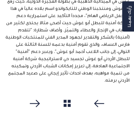
غوش في الميدالية الذهبية في بطولة الفجيرة الدولية، حيث رفع
أبو غوش ومنتخبنا الوطني للتايكواندو اسم بلاده عالياً في هذا
رأيك بهمنا
المحفل الرياضي الهام”، مجدداً التأكيد على استمرارية دعم
شركة أمنية للبطل أبو غوش حيث أضحى مثالا يحتذى لكثير من
الشباب في الإنجاز والعطاء والتميّز. وأضاف شطارة: “تتقدم
(أمنية) بالشكر والتقدير لجهود المدير الفني للمنتخبات الوطنية
فارس العساف، والذي تقوم أمنية بدعمه للسنة الثالثة على
التوالي، إلى جانب اللاعب أحمد أبو غوش”. ويعبر دعم “أمنية”
للبطل الأردني أبو غوش تجسيد حي لاستراتيجية شركة أمنية
الاجتماعية الهادفة، إلى تعزيز إمكانات الشباب الأردني وتمكينه
من تنمية مواهبه، بهدف احداث تأثير إيجابي على صعيد المجتمع
الأردني برمته.
مشاهدة الكل
سابق
التالي