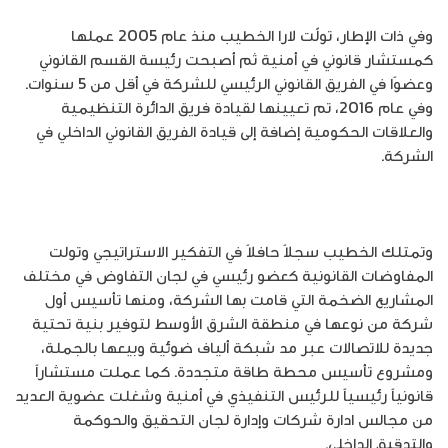
وفي ذات الإطار، تولّت لارا الخطيب منذ عام 2005 عملها
كمستشار قانوني في أمنية ثم أصبحت رئيسة القسم القانوني
وعضوًا في الفريق القانوني الرئيسي للشركة في أقل من 5 سنوات.
وفي عام 2016، تم تعيينها لقيادة فريق الدائرة التنظيمية
والعلاقات الحكومية إضافة إلى قيادة الفريق القانوني الداخلي في
الشركة.
وتمتلك الخطيب سجلاً حافلاً في التفكير الاستراتيجي وتولت
المفاوضات القانونية كعضو رئيسي في لجان التفاوض في مختلف
المشاريع الضخمة التي قامت بها الشركة، ومنها تأسيس أول
شركة من نوعها في منطقة الشرق الأوسط لتوفير بنية تحتية
جديدة للاتصالات عبر مد شبكة ألياف ضوئية وبيعها بالجملة،
ومشروع تأسيس محطة طاقة متجددة. كما عملت مستشاراً
قانونياً رئيسياً للرئيس التنفيذي في أمنية وشغلت عضوية العديد
من مجالس ادارة شركات وإدارة لجان التحقيق والحوكمة
والتدقيق الداخلي.