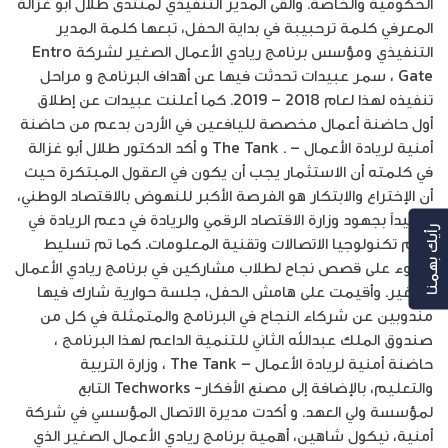
الحكومية والخاصة. وألقى المدير التنفيذي لمنتدى طلال أبو غزالة
المعرفي كلمة ترحبيبة في بداية الحفل، تبعها كلمة المدير
التنفيذي ومؤسس برنامج ريادي الأعمال الصغير لشركة Entro
Gate ، سمر عبيدات تحدثت فيها عن أهداف البرنامج و مراحل
تنفيذه لهذا لعام 2018 – 2019. كما أعلنت عبيدات عن إطلاق
أول حاضنة أعمال مخصصة لليافعين في الأردن بدعم من حاضنة
أمنية لريادة الأعمال – . The Tank و أكد الدكتور طلال أبو غزالة
في كلمته أن الاستثمار يجب أن يكون في العقول المبتكرة حيث
أن الإختراع والابتكار هو الفرصة الأكبر للنهوض بالاقتصاد الوطني،
مشيداً بجهود وزارة الاقتصاد الرقمي والريادة في دعم الريادة في
رأيك بهمنا
عالم تكنولوجيا الاتصالات وتقنية المعلومات. كما تم تسليط
الضوء على قصص نجاح لطلاب مشاركين في برنامج ريادي الأعمال
الصغير. وأقيمت على هامش الحفل، جلسة حوارية شارك فيها
مندوبين عن شركاء النجاح في البرنامج والمتمثلة في كل من
صندوق الملك عبدالله الثاني للتنمية الداعم لهذا البرنامج ،
حاضنة أمنية لريادة الأعمال – The Tank ، وزارة التربية
والتعليم، بالإضافة إلى مصنع الأفكار- Techworks التابع
لمؤسسة ولي العهد. و أكدت مديرة الاتصال المؤسسي في شركة
أمنية، نيكول شاهين، أهمية برنامج ريادي الأعمال الصغير الذي