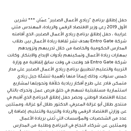
حفل إطلاق برنامج “ريادي الأعمال الصغير” عمّان *** تشرين
الأول 2019 رعى وزير الاقتصاد الرقمي والريادة، المهندس مثنى
غرايبة ، حفل إطلاق برنامج ريادي الأعمال الصغير، الذي أقامته
شركة Entro Gate بهدف نشر ثقافة ريادة الأعمال بين طلاب
المدارس الحكومية والخاصة من خلال تدريبهم وتزويدهم
بمهارات ريادة الأعمال وتمكينهم بأدوات الإبداع والابتكار. وكانت
شركة Entro Gate قد وقعت في وقت سابق إتفاقية مع وزارة
التربية والتعليم لتطبيق برنامج ريادي الأعمال الصغير على مدار
خمس سنوات، وذلك إيماناً منها بأهمية تنشئة جيل ريادي
متمكن قادر على طرح أفكار ريادية خلاّقة وتحويلها لمشاريع
استثمارية مستقبلية تسهم في خلق فرص عمل وتحرك بالتالي
عجلة الاقتصاد الوطني. وحضر حفل إطلاق البرنامج الذي أقيم في
منتدى طلال أبو غزالة المعرفي، الدكتور طلال أبو غزالة، وممثلين
عن وزارتي الاقتصاد الرقمي والريادة والتربية والتعليم، إضافة إلى
عدد من الشخصيات والمؤسسات التي تُعنى بريادة الأعمال
وممثلين عن شركاء النجاح في البرنامج وطلبة من المدارس