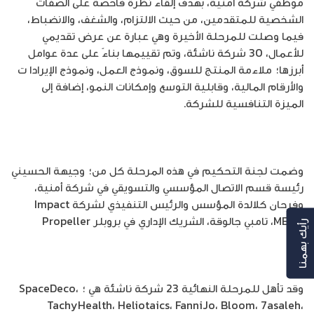
موظفي شركة أمنية، بهدف إلقاء نظرة فاحصة على الصفات
الشخصية للمتقدمين، من حيث الالتزام، والشغف، والانضباط،
فيما وصلت للمرحلة الأخيرة وهي عبارة عن عرض تقديمي
للأعمال، 30 شركة ناشئة، وتم تقييمها بناءً على عدة عوامل
أبرزها؛ ملاءمة المنتج للسوق، ونموذج العمل، ونموذج الإيرادا ت
والأرقام المالية، وقابلية التوسع وإمكانات النمو، إضافة إلى
الميزة التنافسية للشركة.
وضمت لجنة التحكيم في هذه المرحلة كل من؛ وجيهة الحسيني
رئيسة قسم الاتصال المؤسسي والتسويقي في شركة أمنية،
وفرحان كلالدة المؤسس والرئيس التنفيذي لشركة Impact
MENA، تامبي جالوقة، الشريك الإداري في بروبلر Propeller
رأيك بهمنا
وقد تأهل للمرحلة النهائية 23 شركة ناشئة هي ؛ SpaceDeco،
TachyHealth، Heliotaics، FanniJo، Bloom، 7asaleh،