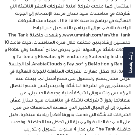
استثمار. كما منحت شركة أمنية الشركات العشر الناشئة التي
شاركت في منافسات سيد ستارز فرصة الإنضمام إلى الجولة
النهائية في برنامج حاضنة The Tank، فيما دعت الشركات
الراغبة بالانضمام إلى البرنامج بالتسجيل عبر الرابط
www.umniah.com/en/the-tank. وشهدت حاضنة The Tank
جلستين إرشاديتين مكثفة خلال فترة المنافسات، حيث قامت10
شركات ناشئة في الجولة الأولى بعرض نماذج أعمالها وهي Robu و
رأيك بهمنا
Instructit و Sadeed و Friendture و Elevatus و Tarteeb و
Ranneh و BeMotion و Faylsof و ArabiaClouds. أما الجلسة
الثانية، تم صقل مهارات الشركات المتأهلة للجولة النهائية في
عرض مشاريعهم والحصول على فهم أفضل لما يبحث عنه
المستثمرون في الشركة الناشئة. وأعربت رئيس ‍قسم الاتصال
المؤسسي والتسويقي لشركة أمنية وجيهة الحسيني، عن
سعادتها بفوز 3 شركات ناشئة في منافسات سيد ستارز عمّان،
مشيرة إلى أن الإقبال الكبير الذي شهدته المنافسات من قبل
الشركات الناشئة التي قدمت بدورها أفكاراً ريادية مبتكرة، دليل
على السمعة العالية والمميزة التي تحظى بها الحاضنة. وقدمت
حاضنة The Tank على مدار 4 سنوات التمويل والتدريب