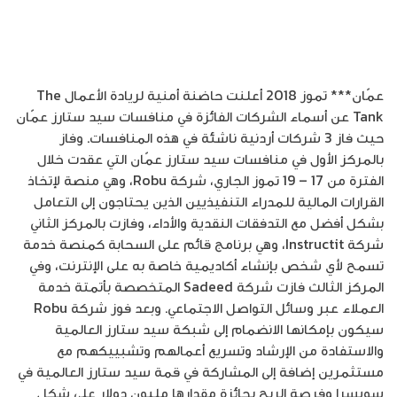
عمّان*** تموز 2018 أعلنت حاضنة أمنية لريادة الأعمال The
Tank عن أسماء الشركات الفائزة في منافسات سيد ستارز عمّان
حيث فاز 3 شركات أردنية ناشئة في هذه المنافسات. وفاز
بالمركز الأول في منافسات سيد ستارز عمّان التي عقدت خلال
الفترة من 17 – 19 تموز الجاري، شركة Robu، وهي منصة لإتخاذ
القرارات المالية للمدراء التنفيذيين الذين يحتاجون إلى التعامل
بشكل أفضل مع التدفقات النقدية والأداء، وفازت بالمركز الثاني
شركة Instructit، وهي برنامج قائم على السحابة كمنصة خدمة
تسمح لأي شخص بإنشاء أكاديمية خاصة به على الإنترنت، وفي
المركز الثالث فازت شركة Sadeed المتخصصة بأتمتة خدمة
العملاء عبر وسائل التواصل الاجتماعي. وبعد فوز شركة Robu
سيكون بإمكانها الانضمام إلى شبكة سيد ستارز العالمية
والاستفادة من الإرشاد وتسريع أعمالهم وتشبييكهم مع
مستثمرين إضافة إلى المشاركة في قمة سيد ستارز العالمية في
سويسرا وفرصة الربح بجائزة مقدارها مليون دولار على شكل