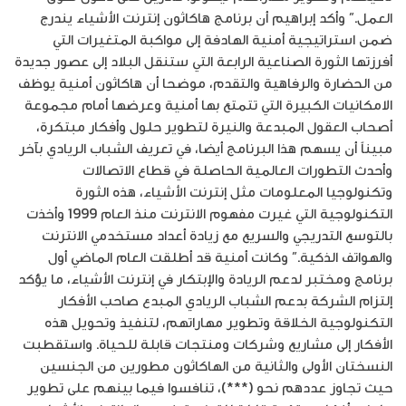
العمل.” وأكد إبراهيم أن برنامج هاكاثون إنترنت الأشياء يندرج
ضمن استراتيجية أمنية الهادفة إلى مواكبة المتغيرات التي
أفرزتها الثورة الصناعية الرابعة التي ستنقل البلاد إلى عصور جديدة
من الحضارة والرفاهية والتقدم، موضحا أن هاكاثون أمنية يوظف
الامكانيات الكبيرة التي تتمتع بها أمنية وعرضها أمام مجموعة
أصحاب العقول المبدعة والنيرة لتطوير حلول وأفكار مبتكرة،
مبيناً أن يسهم هذا البرنامج أيضا، في تعريف الشباب الريادي بآخر
وأحدث التطورات العالمية الحاصلة في قطاع الاتصالات
وتكنولوجيا المعلومات مثل إنترنت الأشياء، هذه الثورة
التكنولوجية التي غيرت مفهوم الانترنت منذ العام 1999 وأخذت
بالتوسع التدريجي والسريع مع زيادة أعداد مستخدمي الانترنت
والهواتف الذكية.” وكانت أمنية قد أطلقت العام الماضي أول
برنامج ومختبر لدعم الريادة والإبتكار في إنترنت الأشياء، ما يؤكد
إلتزام الشركة بدعم الشباب الريادي المبدع صاحب الأفكار
التكنولوجية الخلاقة وتطوير مهاراتهم، لتنفيذ وتحويل هذه
الأفكار إلى مشاريع وشركات ومنتجات قابلة للحياة. واستقطبت
النسختان الأولى والثانية من الهاكاثون مطورين من الجنسين
حيث تجاوز عددهم نحو (***)، تنافسوا فيما بينهم على تطوير