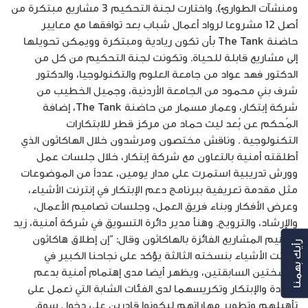
ومنشآت الطوارئ). واختارت لجنة التحكيم 3 مشاريع مبتكرة من
أصل 12 مشروعا لرواد أعمال شباب بعد توافقها مع معايير
حاضنة The Tank بأن تكون ريادية ومبتكرة وويمكن تحويلها
إلى مشاريع قابلة للحياة. وتكونت لجنة التحكيم من كل من
الدكتور فهد عواد من جامعة العلوم والتكنولوجيا، والدكتور
شرف بني محمود من الجامعة الأردنية، وجميل الخطيب من
شركة إبتكار، وعمار مسمار من حاضنة The Tank، إضافة
المُحكم عن بُعد ليث حماد من مركز قطر للابتكارات
التكنولوجية . وناقش مختصون ومرشدون خلال الهاكاثون الذي
أطلقته أمنية بالتعاون مع شركة إبتكار، خلال جلسات عمل
وورش تدريبية استمرت على مدار يومين، عدداً من الموضوعات
مثل مقدمة تعريفية ببرنامج دعم الإبتكار في إنترنت الأشياء،
وعرض الأفكار وبناء فريق العمل، وجلسات تصاميم الأعمال،
والإرشاد، والترويج. وهنأ مدير دائرة التسويق في شركة أمنية، زيد
إبراهيم المشاريع الفائزة بالهاكاثون وقال: “إن إطلاق هاكاثون
رأيك بهمنا
إنترنت الأشياء بنسخته الثالثة يؤكد على نجاحنا الكبير في
النسختين السابقتين، ويظهر أيضا مدى إهتمام أمنية بدعم
الريادة والإبتكار وتكريسهما لدى الفئات الشابة التي نعمل على
تأهيلهم وتطوير مهاراتهم ليكونوا قادرين على دخول سوق