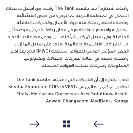
وأضاف شطارة:” تُعد حاضنة The Tank واحدة من أفضل حاضنات
الأعمال في المنطقة العربية لما توفره من فرص استثنائية
وخدمات احتضان متكاملة لرواد الأعمال والشركات الناشئة،
لإطلاق مواهبهم وابداعاتهم في مجال ريادة الأعمال، موضحاً أن
الحاضنة وفي سبيل تمكين المُحتضنين ودعمهم عقدت العديد
من الشراكات الإقليمية والعالمية، منها على سبيل المثال لا
الحصر المؤتمر العالمي للهواتف المتنقلة (MWC) الذي يُعد أكبر
وأضخم منصة في العالم لشركات الاتصالات وتكنولوجيا
المعلومات وشركات صناعة الهواتف المتنقلة.
تجدر الإشارة إلى أن الشركات التي دعمتها حاضنة The Tank
لحضور المؤتمر العالمي هي Kenda، Ghoorcom،POP، IVVEST،
Fitely، Mercurian، Docsecure، Aver Solutions، Areeb،
Anwan، Changecom ،MedBank، Karage.