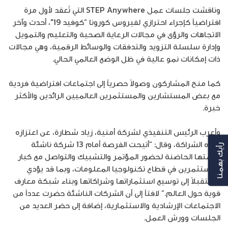
وناقشت جلسات عمل STEP Anywhere التي تُعقد لأول مرة
افتراضياً كإجراء احترازي لفيروس كورونا “كوفيد 19″، أحدث وآخر
الاتجاهات والرؤى في مجالات الرعاية الصحية والتعليم والتمويل
وإدارة سلسلة التزويد والتدفقات والوسائط الرقمية، وهي مجالات
ذات إمكانات نمو عالية في ظل الوضع العالمي الحالي.
كما منح المشاركون وصولاً حصرياً إلى اجتماعات افتراضية فردية
مع بعض المستشارين والمستثمرين العالميين الرائدين والأكثر
خبرة.
وأعرب الرئيس التنفيذي لشركة أمنية، زياد شطارة، عن اعتزازه
بهذه الشراكة، وقال: “أتيحت الفرصة أمام 13 شركة ناشئة
رأيك بهمنا
دعمتها الحاضنة لحضور المؤتمر والتشبيك والتواصل مع كبار
المستثمرين في قطاع تكنولوجيا المعلومات، وبما قد يؤدي
مستقبلاً إلى توسيع استثماراتها وشراكاتها وبناء شبكة معارف
قوية حول العالم.” لافتاً إلى أن الشركات الناشئة حضرت عدداً من
الاجتماعات الإرشادية والاستثمارية، إضافة إلى حضر العديد من
الجلسات وورش العمل.