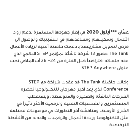
عمّان *** أيلول 2020
في إطار جهودها المستمرة لدعم رواد
الأعمال وتمكينهم ومساعدتهم في التشبييك والوصول الى
فرص لتمويل مشاريعهم، دعمت حاضنة أمنية لريادة الأعمال
The Tank حضور 13 شركة ناشئة لمؤتمر STEP العالمي الذي
عقد جلساته افتراضياً خلال الفترة من 24- 26 آب الماضي تحت
عنوان STEP Anywhere.
وكانت حاضنة The Tank قد عقدت شراكة مع STEP
Conference الذي يُعد أكبر مهرجان للتكنولوجيا تحضره
الشركات الناشئة والصغيرة والمتوسطة، ويستقطب
المستثمرين والشخصيات التقنية والرقمية الأكثر تأثيراً في
الشرق الأوسط، ومناقشة آخر التطورات في موضوعات مختلفة
مثل التكنولوجيا وريادة الأعمال والرقميات والعديد من الأنشطة
الترفيهية.