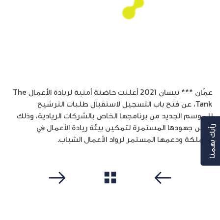
عمّان *** نيسان 2021 أعلنت حاضنة أمنية لريادة الأعمال The
Tank، عن فتح باب التسجيل لاستقبال طلبات الترشيح
للموسم الجديد من برنامجها الخاص بالشركات الريادية، وذلك
ضمن جهودها المستمرة لتمكين بيئة ريادة الأعمال في
رأيك بهمنا
المملكة ودعمها المستمر لرواد الأعمال الشباب.
مشاهدة الكل
سابق
التالي