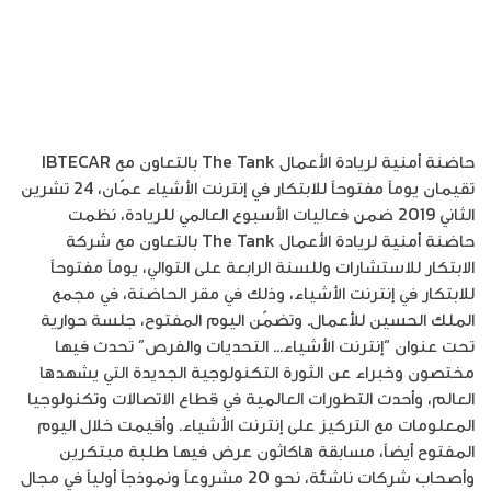
حاضنة أمنية لريادة الأعمال The Tank بالتعاون مع IBTECAR
تقيمان يوماً مفتوحاً للابتكار في إنترنت الأشياء عمّان، 24 تشرين
الثاني 2019 ضمن فعاليات الأسبوع العالمي للريادة، نظمت
حاضنة أمنية لريادة الأعمال The Tank بالتعاون مع شركة
الابتكار للاستشارات وللسنة الرابعة على التوالي، يوماً مفتوحاً
للابتكار في إنترنت الأشياء، وذلك في مقر الحاضنة، في مجمع
الملك الحسين للأعمال. وتضمّن اليوم المفتوح، جلسة حوارية
تحت عنوان “إنترنت الأشياء… التحديات والفرص” تحدث فيها
مختصون وخبراء عن الثورة التكنولوجية الجديدة التي يشهدها
العالم، وأحدث التطورات العالمية في قطاع الاتصالات وتكنولوجيا
المعلومات مع التركيز على إنترنت الأشياء. وأقيمت خلال اليوم
المفتوح أيضاً، مسابقة هاكاثون عرض فيها طلبة مبتكرين
وأصحاب شركات ناشئة، نحو 20 مشروعاً ونموذجاً أولياً في مجال