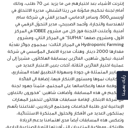
إنترنت الأشياء بعد اختيارهم من ما يزيد عن 70 طلب، وذلك
أمام لجنة تحكيم مكوّنة من ريتا الشنطي، مديرة الالتحاق في
أويسس500، وسامر الدماسي، المدير الفنّي في شركة سام
للهندسة والتجارة، وأحمد الصبيحي، مدير التحوّل الرقمي في
أمنية. وأعلنت اللجنة فوز كل من مشروع IOBEE في المركز
الأول، ومشروع صفها “SUFHA” في المركز الثاني، ومشروع
Hydroponic Farming في المركز الثالث؛ بمجموع جوائز نقديّة
مقدارها 2000 دينار. وهنأت مديرة الاتصال المؤسسي في شركة
أمنية، نيكول شاهين، الفائزين بمسابقة الهاكاثون، مشيراً إلى أن
عملية اختيار الفائزين الثلاثة، أخذت بعين الاعتبار العديد من
المعايير المتمثلة في جودة وسهولة التطبيق لهذه المشاريع،
وإمكانيات نموها ومستوى الابتكار فيها، إضافة الى الفائدة
رأيك بهمنا
المتوقعة منها وانعكاساتها على المجتمع، مثمناً جهود لجنة
التحكيم في هذه المسابقة. وأضافت شاهين: “فخورون بالتعاون
مع شركة الابتكار، لإقامة مسابقات هاكاثون لتحفيز المهارات
الإبداعية لدى طلبة الجامعات ومجتمع الرياديين، لقناعتنا بأنهم
يمتلكون العديد من الأفكار والحلول المبتكرة الاستثنائية،
وتعكس هذه المسابقات أيضاً مدى اهتمامنا بدعم الريادة
والابتكار، ومواكبة المتغيرات التي أفرزتها الثورة الصناعية الرابعة،