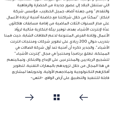
التي ستنقل البلاد إلى عصور جديدة من الحضارة والرفاهية
والتقدم.” ومن جهته أضاف جميل الخطيب، مؤسس شركة
ابتكار: “تمكنّا من خلال شراكتنا مع حاضنة أمنية لريادة الأعمال
على مدار السنوات الثلاث الماضية من إقامة مسابقات هاكاثون
عدّة لإنترنت الأشياء بهدف توفير بيئة ابتكارية مثالية لروّاد
الأعمال وإتاحة الفرص المتنوعة لدعم الطاقات الشابة، حيث قمنا
بتدريب حوالي 200 ريادي على تطوير شركات ومنتجات انترنت
الأشياء”. والجدير ذكره أن أمنية تعد أول شركة اتصالات في
المملكة، تطلق برنامجاً ومختبراً في مجال “إنترنت الأشياء”
لتشجيع الرياديين والمخترعين على الإبداع والابتكار، وتمكينهم
في هذا المجال من خلال تزويدهم بالمهارات التقنية، لتطوير
أفكارهم التكنولوجية ونماذجهم الأولية، وتحويلها لمشاريع
قابلة للتنفيذ والتطبيق على أرض الواقع. -انتهى-
مشاهدة الكل
سابق
التالي