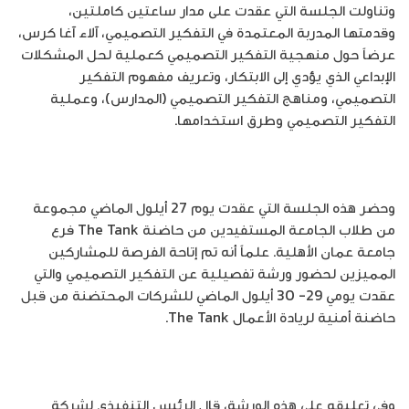
وتناولت الجلسة التي عقدت على مدار ساعتين كاملتين،
وقدمتها المدربة المعتمدة في التفكير التصميمي، آلاء آغا كرس،
عرضاً حول منهجية التفكير التصميمي كعملية لحل المشكلات
الإبداعي الذي يؤدي إلى الابتكار، وتعريف مفهوم التفكير
التصميمي، ومناهج التفكير التصميمي (المدارس)، وعملية
التفكير التصميمي وطرق استخدامها.
وحضر هذه الجلسة التي عقدت يوم 27 أيلول الماضي مجموعة
من طلاب الجامعة المستفيدين من حاضنة The Tank فرع
جامعة عمان الأهلية. علماً أنه تم إتاحة الفرصة للمشاركين
المميزين لحضور ورشة تفصيلية عن التفكير التصميمي والتي
عقدت يومي 29- 30 أيلول الماضي للشركات المحتضنة من قبل
حاضنة أمنية لريادة الأعمال The Tank.
وفي تعليقه على هذه الورشة، قال الرئيس التنفيذي لشركة