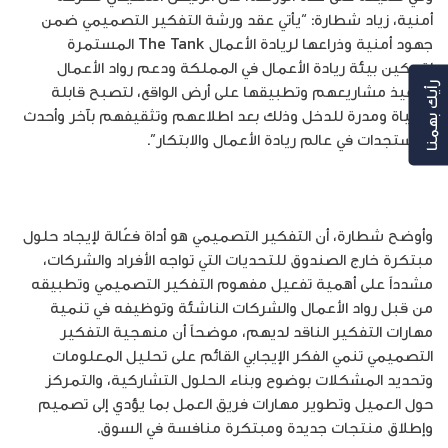
أمنية، زياد شطارة: “يأتي عقد ورشة التفكير التصميمي ضمن
جهود أمنية وذراعها لريادة الأعمال The Tank المستمرة
لتمكين بيئة ريادة الأعمال في المملكة ودعم رواد الأعمال
لتنفيذ مشاريعهم وتطبيقها على أرض الواقع، لتصبح قابلة
رأيك بهمنا
للحياة ومدرة للدخل وذلك بعد اطلاعهم وتثقيفهم بآخر وأحدث
المستجدات في عالم ريادة الأعمال والابتكار”.
وأوضح شطارة، أن التفكير التصميمي هو أداة فعّالة لإيجاد حلول
مبتكرة خارج الصندوق للتحديات التي تواجه الأفراد والشركات،
مشدداً على أهمية تفعيل مفهوم التفكير التصميمي وتطبيقه
من قبل رواد الأعمال والشركات الناشئة وتوظيفه في تنمية
مهارات التفكير الناقد لديهم، موضحاً أن منهجية التفكير
التصميمي تنمي الفكر الإيجابي القائم على تحليل المعلومات
وتحديد المشكلات بوضوح وبناء الحلول التشاركية، والتمركز
حول العميل وتطوير مهارات فريق العمل بما يؤدي إلى تصميم
وإطلاق منتجات جديدة ومبتكرة منافسة في السوق.