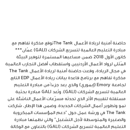
حاضنة أمنية لريادة الأعمال The Tankتوقع مذكرة تفاهم مع
مبادرة التعليم العالمية لتسريع الشركات (GALI) عمّان***
كانون الأول 2018 ضمن مساعيها المستمرة لتوفير البيئة
المُثلى لرواد الأعمال الأردنيين واستقطاب أفضل التجارب العالمية
في مجال الريادة، وقعت حاضنة أمنية لريادة الأعمال The Tank
مذكرة تفاهم مع برنامج قاعدة بيانات ريادة الأعمال EDP التابع
لجامعة Emory (إيموري) والذي يعد جزءا ًمن مبادرة التعليم
العالمية لتسريع الشركات (GALI). وتُعد GALI مبادرة بحثية
مستقلة لتقييم الأثر الذي تحدثه مسرّعات الأعمال الناشئة على
نمو وتطوير أعمال الشركات الجديدة. وضمن هذا الإطار، شاركت
The Tank في ورشة عمل حول “دعم المؤسسات الميكروية
والصغيرة والمتوسطة لأجل التشغيل” والتي نظمتها مبادرة
التعليم العالمية لتسريع الشركات (GALI) بالتعاون مع الوكالة