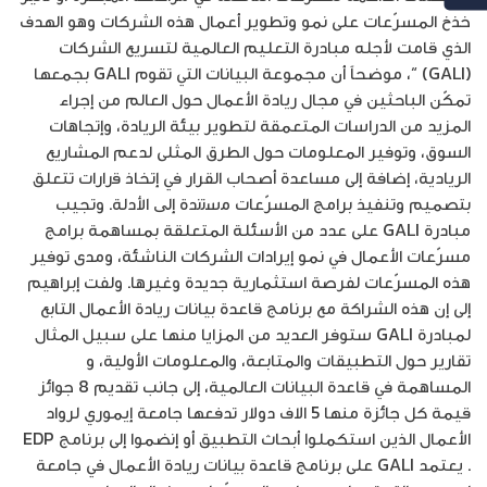
خذخ المسرّعات على نمو وتطوير أعمال هذه الشركات وهو الهدف
الذي قامت لأجله مبادرة التعليم العالمية لتسريع الشركات
(GALI) “، موضحاً أن مجموعة البيانات التي تقوم GALI بجمعها
تمكّن الباحثين في مجال ريادة الأعمال حول العالم من إجراء
المزيد من الدراسات المتعمقة لتطوير بيئة الريادة، وإتجاهات
السوق، وتوفير المعلومات حول الطرق المثلى لدعم المشاريع
الريادية، إضافة إلى مساعدة أصحاب القرار في إتخاذ ﻗرارات تتعلق
بتصميم وتنفيذ برامج المسرّعات ﻣﺳﺗﻧدة إﻟﯽ اﻷدﻟﺔ. وتجيب
مبادرة GALI على عدد من الأسئلة المتعلقة بمساهمة برامج
مسرّعات الأعمال في نمو إيرادات الشركات الناشئة، ومدى توفير
هذه المسرّعات لفرصة استثمارية جديدة وغيرها. ولفت إبراهيم
إلى إن هذه الشراكة مع برنامج قاعدة بيانات ريادة الأعمال التابع
لمبادرة GALI ستوفر العديد من المزايا منها على سبيل المثال
تقارير حول التطبيقات والمتابعة، والمعلومات الأولية، و
المساهمة في قاعدة البيانات العالمية، إلى جانب تقديم 8 جوائز
قيمة كل جائزة منها 5 الاف دولار تدفعها جامعة إيموري لرواد
الأعمال الذين استكملوا أبحاث التطبيق أو إنضموا إلى برنامج EDP
. يعتمد GALI على برنامج قاعدة بيانات ريادة الأعمال في جامعة