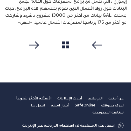
إيموري ، التي تعمل مع برامج المسرّعات حول العالم لجمع
البيانات حول رواد الأعمال الذين تقوم بدعمهم هذه البرامج، حيث
جمعت GALI بيانات من أكثر من 13000 مشروع ناشىء وشاركت
مع أكثر من 175 برنامجا لمسرّعات الأعمال عالميا. -انتهى-
مشاهدة الكل
سابق
التالي
عن أمنية
التوظيف
أحدث الإعلانات
الأسئلة الأكثر شيوعاً
اعرف حقوقك
SafeOnline
أخبار امنية
اتصل بنا
سياسة الخصوصية
احصل على المساعدة في استخدام الدردشة عبر الإنترنت