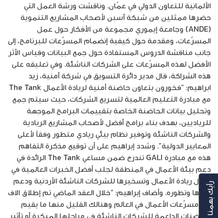
الألمانية للتعاون الدولي في عمّان. وناقشت ورشة العمل التي
حضرها ممثلين من شبكة آسبن لأصحاب المشاريع التنموية
(ANDE) وجامعة إيموري مجموعة من الأفكار حول عمل
المسرّعات، ومقدمة حول كيفية إنضمام المسرّعات للبرنامج، إلى
جانب مناقشة الدروس المستفادة حول جمع البيانات وقياس الأثر
الأفضل لهذه المسرّعات على الشركات الناشئة. وفي تعليقه على
هذه الشراكة، قال مدير دائرة التسويق في شركة أمنية، زيد
ابراهيم: “فخورون بتعاون حاضنة أمنية لريادة الأعمال The Tank
مع مبادرة التعليم العالمية لتسريع الشركات، حيث سيتم جمع
وتحليل بيانات الحاضنة الخاصة بتقييمات البرامج الموجهة
للرياديين، بهدف بناء برامج أفضل لأصحاب المشاريع الريادية
والشركات الناشئة وتوفير نظام بيئي ريادي متطور وفقاً لأعلى
المعايير الدولية”. وشدد إبراهيم على أن توقيع مذكرة التفاهم
هذه مع مبادرة GALI تندرج ضمن مساعي The Tank الرائدة في
دعم بيئة الأعمال في المنطقة لجلب أفضل الخبرات العالمية في
مجال ريادة الأعمال وتسخيرها للشركات الناشئة الأردنية ودعم
رأيك بهمنا
نموها وتطوره. وأضاف إبراهيم: “خلال العقد الماضي تم إطلاق الاف
من مسرّعات الأعمال في العالم وهنالك القليل منها ما يقيم
الحاضنات الداعمة للشركات الناشئة في مراحلها المبكرة أو تأثير