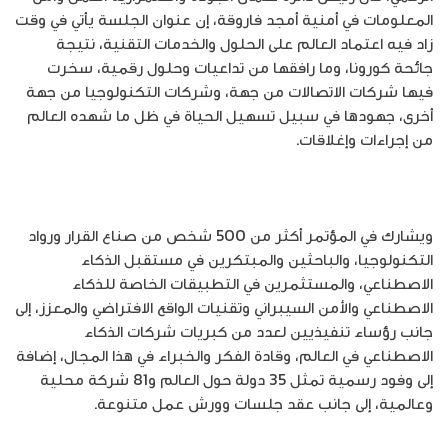
المعلومات في أمنية أمجد فاروقة، إن عنوان الجلسة يأتي في وقت
زاد فيه اعتماد العالم على الحلول والخدمات التقنية، نتيجة
جائحة كورونا، وما رافقها من تداعيات وحلول رقمية، سخرت
فيها شركات الاتصالات من جهة، وشركات التكنولوجيا من جهة
أخرى، جهودها في سبيل تسهيل الحياة في ظل ما شهده العالم
من إجراءات وإغلاقات.
ويشارك في المؤتمر أكثر من 500 شخص من صناع القرار ورواد
التكنولوجيا، والباحثين والمبتكرين في مستقبل الذكاء
الاصطناعي، والمستثمرين في التطبيقات الخاصة للذكاء
الاصطناعي والأمن السيبراني وتقنيات الواقع الافتراضي والمعزز، إلى
جانب رؤساء تنفيذيين لعدد من كبريات شركات الذكاء
الاصطناعي في العالم، وقادة الفكر والخبراء في هذا المجال، إضافة
إلى وفود رسمية تمثل 35 دولة حول العالم و81 شركة محلية
وعالمية، إلى جانب عقد جلسات وورش عمل متنوعة.