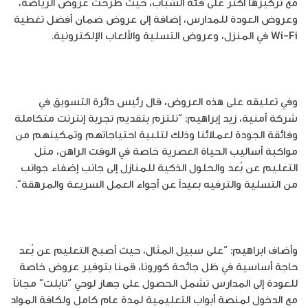
مع تركيزها أكثر على فئة الشباب، حيث طرحت عروض الرياضة،
وعروض العودة للمدارس، إضافة إلى عروض ضمان أفضل تغطية
Wi-Fi في المنزل، وعروض التسلية والألعاب الإلكترونية.
وفي تعليقه على هذه العروض، قال رئيس دائرة التسويق في
شركة أمنية، زيد إبراهيم: “نلتزم بتقديم تجربة إنترنت متكاملة
وفائقة الجودة لعملائنا وذلك لتلبية احتياجاتهم وتمكينهم من
مواكبة أساليب الحياة العصرية خاصة في الوقت الراهن، مثل
التعليم عن بُعد والحلول الذكية للمنازل إلى جانب إضفاء جوانب
من التسلية والترفيه بعيداً عن أجواء العمل السريعة والمرهقة”.
وأضاف ابراهيم: “على سبيل المثال، حيث أصبح التعليم عن بُعد
حاجة أساسية في ظل جائحة كورونا، قمنا بتوفير عروض خاصة
للعودة إلى المدارس تشمل الحصول على جهاز لوحي “تابلت” مجاناً
مع الدخول لمنصة أبواب التعليمية لمدة عام كامل ولكافة المواد