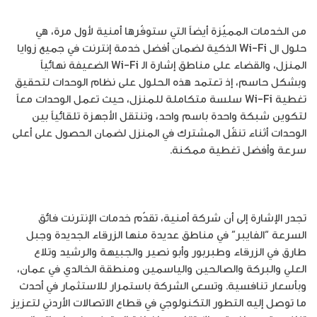
من الخدمات المميّزة أيضاً التي ستوفّرها أمنية لأول مرة، هي
حلول ال Wi-Fi الذكية لضمان أفضل خدمة إنترنت في جميع زوايا
المنزل، والقضاء على مناطق إشارة الـ Wi-Fi الضعيفة نهائياً
وبشكل حاسم، إذ تعتمد هذه الحلول على نظام الوحدات لتحقيق
تغطية Wi-Fi سلسة متكاملة للمنزل، حيث تعمل الوحدات معاً
لتكوين شبكة واحدة باسم واحد، وتنتقل الأجهزة تلقائياً بين
الوحدات أثناء تنقّل المشترك في المنزل لضمان الحصول على أعلى
سرعة وأفضل تغطية ممكنة.
تجدر الإشارة إلى أن شركة أمنية، تقدّم خدمات الإنترنت فائق
السرعة “الفايبر” في مناطق عديدة منها الزرقاء الجديدة وجبل
طارق في الزرقاء وطبربور وأبو نصير والجبيهة والرشيد وتلاع
العلي والبركة والصالحين والياسمين ومنطقة الخالدي في عمان،
وبأسعار تنافسية. وتسعى الشركة باستمرار للاستثمار في أحدث
ما توصل إليه التطور التكنولوجي في قطاع الاتصالات الأردني لتعزيز