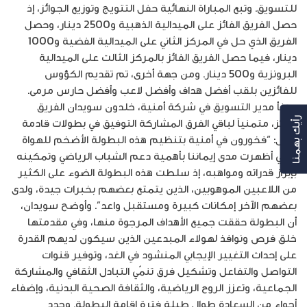
للتسويق. وتبع المباراة النهائية حفل التتويج وتوزيع الجوائز، إذ
حصل الفريق الفائز على الميدالية الذهبية و2500 دينار، وحصل
الفريق الذي حل في المركز الثاني على الميدالية الفضية و1000
دينار، فيما حصل الفريق الفائز بالمركز الثالث على الميدالية
البرونزية و500 دينار. ومن جهة أخرى، تم تقديم الكؤوس
للفائزين بلقب أفضل هداف وأفضل لاعب وأفضل حارس مرمى.
وهنأ مدير التسويق في شركة أمنية، خلدون سويدان الفريق
الفائز، متمنياً لباقي الفرق المشاركة التوفيق في بطولات قادمة
رأيك بهمنا
وقال: “فخورون في أمنية بتنظيم هذه البطولة الأضخم للهواة
والتي أظهرت مدى إيماننا بأهمية دعم الشباب الرياضي وتمكينه
بإبراز قدراته ومواهبه، إذ سلطت هذه البطولة الضوء على الكثير
من اللاعبين الموهوبين، الذين يتمتع بعضهم بخبرات جيدة، ولدى
بعضهم الآخر إمكانات كبيرة ومستقبل واعد”. وأوضح سويدان،
أن البطولة حققت جميع الأهداف المرجوة منها، وفي مقدمتها
خلق فرص ونوافذ لهولاء المبدعين الذين سيكون لديهم القدرة
على إحداث التغيير الإيجابي المنشود في الغد، وتوفير قنوات
التواصل والتفاعل وتشكيل فرق تنمّي التبادل الثقافي والمشاركة
الجماعية، وتعزز الروح الرياضية، والثقافة الصحية البدنية، وإضفاء
أجواء من السعادة طوال طيلة فترة إقامة البطولة. وجدد