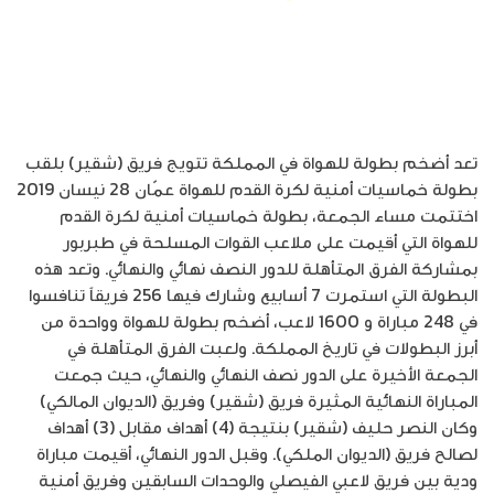
تعد أضخم بطولة للهواة في المملكة تتويج فريق (شقير) بلقب
بطولة خماسيات أمنية لكرة القدم للهواة عمّان 28 نيسان 2019
اختتمت مساء الجمعة، بطولة خماسيات أمنية لكرة القدم
للهواة التي أقيمت على ملاعب القوات المسلحة في طبربور
بمشاركة الفرق المتأهلة للدور النصف نهائي والنهائي. وتعد هذه
البطولة التي استمرت 7 أسابيع وشارك فيها 256 فريقاً تنافسوا
في 248 مباراة و 1600 لاعب، أضخم بطولة للهواة وواحدة من
أبرز البطولات في تاريخ المملكة. ولعبت الفرق المتأهلة في
الجمعة الأخيرة على الدور نصف النهائي والنهائي، حيث جمعت
المباراة النهائية المثيرة فريق (شقير) وفريق (الديوان المالكي)
وكان النصر حليف (شقير) بنتيجة (4) أهداف مقابل (3) أهداف
لصالح فريق (الديوان الملكي). وقبل الدور النهائي، أقيمت مباراة
ودية بين فريق لاعبي الفيصلي والوحدات السابقين وفريق أمنية