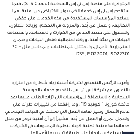
المتوفرة على منصة إس تي إس السحابية (STS Cloud)، فيما
ستقدم إس تي إٍس خدمة الكمبيوتر الافتراضي من أمنية، مما
يساعد المؤسسات المستفيدة من هذه الخدمات على خفض
التكاليف، والعمل عن بُعد، والمرونة في التحكم، وزيادة التعاون،
والحصول على خطط التعافي من الكوارث والاستدامة، واستضافة
البيانات في بيئة أمنة، ووقف احتمالية فقدان البيانات وضمان
استمرارية الأعمال، والامتثال للمتطلبات والمعايير مثل PCI-
DSS, ISO27001, ISO22301.
وأعرب الرئيس التنفيذي لشركة أمنية زياد شطارة عن اعتزازه
بالتعاون مع شركة إس تي إس، لتقديم خدمات الحوسبة
السحابية والاستضافة للمؤسسات التي تزايد الطلب عليها بعد
جائحة كورونا ” كوفيد 19″، وما رافقها من تغييرات طرأت على
عالم الأعمال وتغير ثقافة العمل التي تمثلت في التباعد الاجتماعي
والعمل المرن أو العمل عن بُعد، مشيراً إلى أن أمنية توفر من خلال
خدماتها هذه بنية تحتية قوية لأنظمة المعلومات في الشركات
مما سينعكس إيجاباً على طريقة تسييرها لأعمالها.