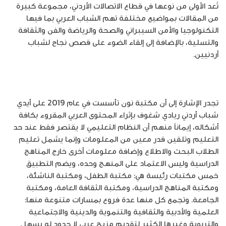
تُعد الأولى من نوعها في قطاع الاتصالات الأردني، مجموعة كبيرة
من المقالات بمواضيع مختلفة تهم الشباب العربي بما فيها
التكنولوجيا والأمن السيبراني والصحة والرياضة والفن والثقافة
والتسلية، بالإضافة إلى إلقاء الضوء على قصص نجاح لشباب
أردنيين.
تجدر الإشارة إلى أن مكتبة نون تأسست في عام 2019 على أيدي
شباب أردني ريادي شغوف بإثراء المحتوى العربي المقروء بكافة
أشكاله، إيماناً منهم أن النظام التعليمي لا يقتصر فقط عند حد
التعليم وتلقين قدر معين من المعلومات وإنما يشمل تعليم
الطلاب البحث والاطلاع وإضافة معلومات أخرى خارج المناهج
الدراسية وليس الاعتماد على المنهج وحده، ويضم التطبيق
خمس مكتبات رئيسة هي: مكتبة الطفل، ومكتبة الناشئة،
ومكتبة المناهج الدراسية، ومكتبة الثقافة العامة، ومكتبة
الجامعة. وتجمع كل منها عدة فروع بمسارات متنوعة منها:
العلمية والأدبية والثقافية والتنموية والدينية والاجتماعية
والتربوية وغيرها الكثير لتقديم مزيج عربي لا حدود له يسهل