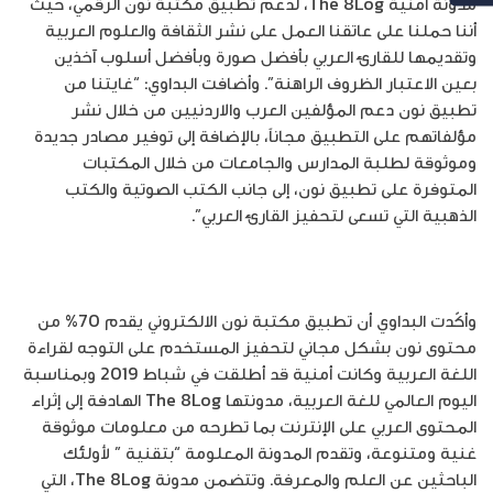
مدوّنة أمنية The 8Log، لدعم تطبيق مكتبة نون الرقمي، حيث
أننا حملنا على عاتقنا العمل على نشر الثقافة والعلوم العربية
وتقديمها للقارئ العربي بأفضل صورة وبأفضل أسلوب آخذين
بعين الاعتبار الظروف الراهنة”. وأضافت البداوي: “غايتنا من
تطبيق نون دعم المؤلفين العرب والاردنيين من خلال نشر
مؤلفاتهم على التطبيق مجاناً، بالإضافة إلى توفير مصادر جديدة
وموثوقة لطلبة المدارس والجامعات من خلال المكتبات
المتوفرة على تطبيق نون، إلى جانب الكتب الصوتية والكتب
الذهبية التي تسعى لتحفيز القارئ العربي”.
وأكّدت البداوي أن تطبيق مكتبة نون الالكتروني يقدم 70% من
محتوى نون بشكل مجاني لتحفيز المستخدم على التوجه لقراءة
اللغة العربية وكانت أمنية قد أطلقت في شباط 2019 وبمناسبة
اليوم العالمي للغة العربية، مدونتها The 8Log الهادفة إلى إثراء
المحتوى العربي على الإنترنت بما تطرحه من معلومات موثوقة
غنية ومتنوعة، وتقدم المدونة المعلومة “بتقنية ” لأولئك
الباحثين عن العلم والمعرفة. وتتضمن مدونة The 8Log، التي