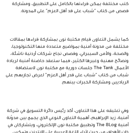
كتب مختلفة يمكن قراءتها بالكامل على التطبيق، ومشاركة
قصص من كتاب “شباب على قد أهل العزم” على المدونة.
كما يشمل التعاون قيام مكتبة نون بمشاركة قراءها بمقالات
مختلفة من مدونة أمنية بمواضيع متعددة منها التكنولوجيا،
والصحة، والأمن السيبراني، وقصص نجاح شركات أردنية ناشئة،
ونصائح مهنية وغيرها الكثير، فيما ستعقد حاضنة أمنية لريادة
الأعمال The Tank جلسات دورية مع مكتبة نون لاستضافة
شباب من كتاب “شباب على قدر أهل العزم” لعرض تجاربهم على
الرياديين ومشاركة الخبرات بينهم.
وفي تعليقه على هذا التعاون، أكد رئيس دائرة التسويق في شركة
أمنية، زيد الإبراهيم، أهمية التعاون النوعي الذي يجمع بين مدوّنة
أمنية The 8Log وتطبيق مكتبة نون الإلكتروني، ويتشاركان في
ذات الأهداف من حيث إثراء اللغة العربية على الإنترنت وتمكين