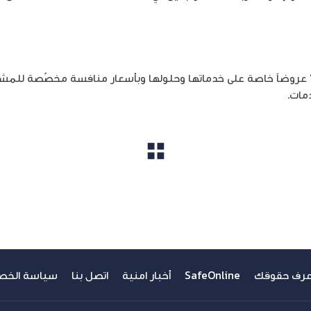
ة” عروضاً خاصة على خدماتها وحلولها وبأسعار منافسة مخصّصة لل
مات.
مشاهدة الكل
عرف حقوقك
SafeOnline
أخبار امنية
اتصل بنا
سياسة الخص