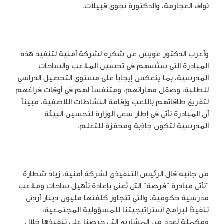
نواف العجارمة، والدكتورة نجوى قبيلات.
وأعرب الدكتور عويس عن شكره لشركة أمنية لتنفيذ هذه
المبادرة التي ستُسهم في تحسين الملاعب والساحات
المدرسية، بما ينعكس إيجاباً على مستوى التحصيل الدراسي
للطلبة، وصقل مهاراتهم، ومتنفساً لهم في أوقات فراغهم
لتفريغ طاقاتهم باللعب وإقامة النشاطات اللاصفية، مبيناً
أن المبادرة تأتي في إطار سعي الوزارة لتحسين البيئة
المدرسية لتكون جاذبة ومحفزة للتعلم.
من جانبه قال الرئيس التنفيذي لشركة أمنية، زياد شطارة
“تأتي مبادرة “فرصة” التي تُعنى بإعادة تأهيل ساحات وملاعب
مدرسية حكومية، والتي تتجاوز كلفتها مليون دينار أردني
تنفيذًا لبرامج استراتيجيتنا للمسؤولية المجتمعية،
ومكملة لعدد من المشاريع التي حرصنا على تنفيذها خلال