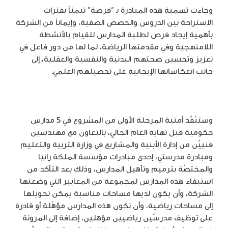
وجاءت تسمية هذه المبادرة بـ “فرصة” تيمناً بفترات
الاستراحة بين الدروس والحصص الصفية، وإيماناً من الشركة
بأهمية إيجاد فرص لطلبة المدارس للقيام بالأنشطة
اللامنهجية وفي مقدمتها الرياضة، لما لها من دور فاعل في
تعزيز وتحسين صحتهم البدنية والنفسية والعقلية، إلى
جانب انعكاساتها الإيجابية على تحصيلهم العلمي.
وستنُفّذ أمنية المرحلة الأولى من المشروع في 5 مدارس
حكومية قبل نهاية العام الحالي، بالتعاون مع مهندسين
فنييّن من إدارة الأبنية والمشاريع في وزارة التربية والتعليم
ومبادرة مدرستي، إحدى مبادرات مؤسسة الملكة رانيا
والمختصّة بترميم وتأهيل المدارس، وذلك بعد التأكد من
استيفاء هذه المدارس لمجموعة من المعايير التي وضعتها
الشركة، وأن يكون لديها مساحات مناسبة يمكن تحويلها
إلى مساحات رياضية، وأن تكون هذه المدارس مؤهّلة أو قادرة
على توظيف مدرسّين رياضيين مؤهلين، إضافة إلى المرونة