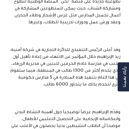
تطوعية جديدة على منصّة “نحن” المنصة الوطنية لتطوّع
ومشاركة الشباب، حيث يمكن للمتطوعين المشاركة في
أعمال تجميل المدارس مثل غرس الأشجار وطلاء الجدران
وعقد ورش عمل ودورات تدريبية للطلاب، وغيرها.
وقد أعلن الرئيس التنفيذي للدائرة التجارية في شركة أمنية،
زيد الإبراهيم خلال المؤتمر عن الانتهاء من إعادة تأهيل أول
ملعب في مدرسة خادم الحرمين للبنين في مديرية الزرقاء،
الذي يخدم أكثر من 1300 طالب في المنطقة، فيما ستقوم
رأيك بهمنا
في هذا العام بتنفيذ هذه المبادرة في 5 مدارس حكومية
أخرى لتخدم بذلك ما يتجاوز 6000 طالب.
وقدّم الإبراهيم عرضاً توضيحياً حول أهمية النشاط البدني
وانعكاساته الإيجابية على التحصيل التعليمي للأطفال،
موضحاً أن الطلاب النشيطين بدنياً يحصلون في الأغلب على