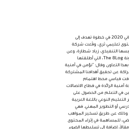
أمنية ومنصة إدراك يوقعان مذكرة تفاهم لنشر محتوى تعليمي على مدونة The8Log عمّان 20 كانون الثاني 2020 في خطوة تهدف إلى
حتوى تعليمي ثري، وقّعت شركة
يسها التنفيذي، زياد شطارة، وعن
منصة إدارك رئيستها التنفيذية، شيرين يعقوب، ستقوم أمنية بنشر المحتوى التعليمي للمنصة على مدونة The 8Log، التي أطلقتها
هذا التعاون وقال: “نؤمن في أمنية
شراكة عن تحقيق أهدافنا المشتركة
خلال مدونتنا The 8Log، والتي أصبحت خلال وقت قياسي محط اهتمام
أمنية الرائدة في قطاع الاتصالات
 ومدونتها، على مدونة The 8Log، وبما يساعد الراغبين في التعلم من الحصول على
لتعليم النوعي باللغة العربية
درسي أو التطوير المهني. فهي
، وذلك عن طريق تسخير المواهب
لقت شركة أمنية مدونة The 8Log في شباط العام الماضي، للمساهمة في إثراء المحتوى
ربي على الإنترنت، وتزويد الشباب بمعلومات من مصدر موثوق وغني، حيث أنتجت حتى الآن أكثر من 270 مقالاً، إضافة إلى تسليطها الضوء