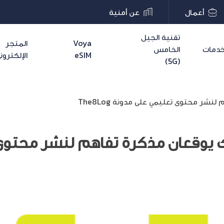
أعمال
عن أمنية
تقنية الجيل
Voya
المتجر
دمات
الخامس
eSIM
الإلكترون
(5G)
شر محتوى تعليمي على مدونة The8Log
ك يوقعان مذكرة تفاهم لنشر محتوى