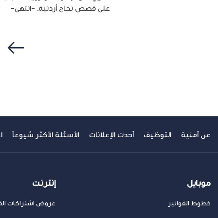
على قصص نجاح أردنية. -انتهى-
سابق
عن أمنية
التوظيف
أحدث الإعلانات
الأسئلة الأكثر شيوعاً
ا
موبايل
إنترنت
خطوط الفواتير
عروض اشتراكات الفا