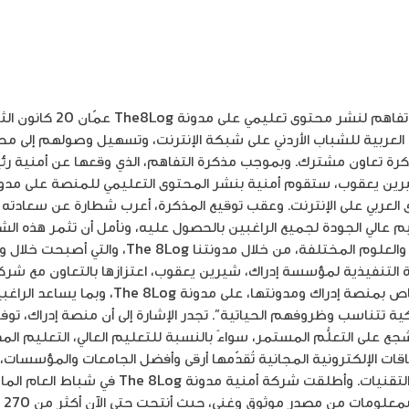
العربية للشباب الأردني على شبكة الإنترنت، وتسهيل وصولهم إلى م
ذكرة تعاون مشترك. وبموجب مذكرة التفاهم، الذي وقعها عن أمنية رئ
ى العربي على الإنترنت. وعقب توقيع المذكرة، أعرب شطارة عن سعادته ب
م عالي الجودة لجميع الراغبين بالحصول عليه، ونأمل أن تثمر هذه ال
في توفير فرص الوصول إلى المعارف والعلوم المختلفة، من 
ة التنفيذية لمؤسسة إدراك، شيرين يعقوب، اعتزازها بالتعاون مع شركة 
الأردني، لنشر المحتوى التعليمي الخاص بمنصة إدراك
تتناسب وظروفهم الحياتية”. تجدر الإشارة إلى أن منصة إدراك، توفر ا
ع على التعلُّم المستمر، سواءً بالنسبة للتعليم العالي، التعليم الم
ت الإلكترونية المجانية تُقدّمها أرقى وأفضل الجامعات والمؤسسات
العربية الإقليمية والعالمية لتعزيز التقنيات. وأط
الع