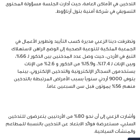
التدخين في الأماكن العامة، حيث أدارت الجلسة مسؤولة المحتوى
التسويقي في شركة أمنية بتول أرناؤوط.
وتطرقت دينا الزعبي مديرة كسب التأييد وتطوير الأعمال في
الجمعية الملكية للتوعية الصحية إلى الوضع الراهن لاستهلاك
التبغ في الأردن، حيث وصل عدد المدخنين بين الذكور لـ 66%،
وبين الإناث لـ 17.4%، و15.9% من الذكور و 2.6% من الإناث
يستخدمون السجائر الإلكترونية والتدخين الإلكتروني، بينما
يتوفى 9000 أردني سنوياً بسبب الأمراض المرتبطة بالتدخين
منهم 56% يموتون قبل سن السبعين عاماً.
وأشارت الزعبي إلى أن نحو 80% من الأردنيين يتعرضون للتدخين
السلبي، مستعرضة فوائد الابتعاد عن التدخين بالنسبة للمطاعم
والمنشآت السياحية.