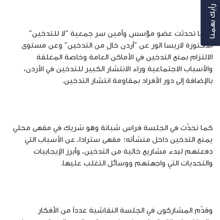
رأيك بهمنا
فيما تحدثت عضو مؤسس وأمين سر جمعية “لا للتدخين”
الدكتورة لاريسا الور عن “أردن خالٍ من التدخين” وعن مستوى
الالتزام بمنع التدخين في الأماكن العامة وخاصة المغلقة
والأسباب الاجتماعية وراء الانتشار الكبير للتدخين في الأردن،
بالإضافة إلى دور الأفراد بمقاومة انتشار التدخين.
كما تحدّث في الجلسة فراس شبانة وهو شريك في مقهى محلي
يمنع التدخين داخل منشأته؛ مقهى سترادا، عن الأسباب التي
دفعتهم لبدء مشاريع خالية من التدخين، وأبرز الإيجابيات
والتحديات التي واجهتهم ووسائل التغلب عليها.
وقدّم المشاركون في الجلسة النقاشية عدداً من الأفكار