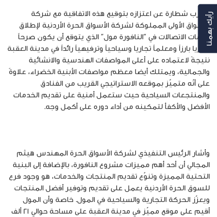
وأعرب شطارة عن اعتزازه بتوقيع هذه الاتفاقية مع شركة
رأيك بهمنا
الأسواق الأولى المملوكة لشركة الأسواق الحرة الأردنية لإطلاق
خدمات الاتصالات في “النافورة مول” الذي يتوقع أن يكون صرحاً
تجاريا بارزاً ومعلماً تجاريا وسياحياً وترفيهياً رائداً في مدينة العقبة
نتيجةً لاعتماده على أعلى المواصفات الهندسية والانشائية
والجمالية، ويمتلك أيضا معظم مواصفات الأبنية الخضراء، علاوةً
على أنّه متميّز بموقعه الاستراتيجي القريب من الفنادق
والمنتجعات السياحية حيث ستعمل أمنية على تقديم الخدمات
الأفضل والأكفأ لتمكينه من أداء دوره على أكمل وجه.
وأشار الرئيس التنفيذي لشركة الأسواق الحرة المهندس هيثم
المجالي أن أحد أهم مميزات مشروع النافورة، بالإضافة إلى البنية
التحتية المميزة وتنوّع تقديم المنتجات والخدمات، هو وجود فرع
للسوق الحرة الأردنية يعمل على تقديم وتوفير أفضل المنتجات
ويعزّز الحركة التجارية والسياحية في المول. خاصة وأن المول
أقيم على موقع مميّز في مدينة العقبة على مساحة حوالي ٢١ ألف