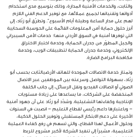
والثابت، والخدمات الأمنية المدارة، وذلك بتوسيع مدى استخدام
أدواتها وتقنياتها لجميع عملائها، مع توفير الدعم الفني اللازم
لهم على مدار الساعة وطيلة أيام الأسبوع”. وتطرّق أبو زنّاد، إلى
أبرز حلول حماية أمن المعلومات القائمة على الحوسبة السحابية
التي توفرها أمنية في السوق الأردني منها؛ خدمات الأمن السيبراني
والجيل المطوّر من جدران الحماية، وخدمة اختبار الاختراق
الإلكتروني، وخدمة جدران الحماية لتطبيقات الويب، وخدمة
مكافحة البرامج الضارة.
وتمتاز خدمة الاتصالات الموحدة للهاتف الأرضيالثابت بحسب أبو
زنّاد، بسهولة التواصل وسرعته بين الموظفين عبر الاتصال
الصوتي أو اتصالات الفيديو ونقل الرسائل، إلى جانب الكلفة
المنخفضة على الشركات، ما يساعدها على زيادة مستويات
الإنتاجية وكفاءتها التشغيلية. وشدّد أبو زنّاد على أن جهود أمنية
– وباعتبارها داعم رئيسي لقطاع التعليم – انصبت في السنوات
الأخيرة على دعم الابتكار المستقبلي وتوفير الحلول الذكية،
وحلول الأعمال لهذا القطاع، والتي تسهم في رفع كفاءة العملية
التعليمية، مشيراً إلى تنفيذ الشركة لأكبر مشروع للربط