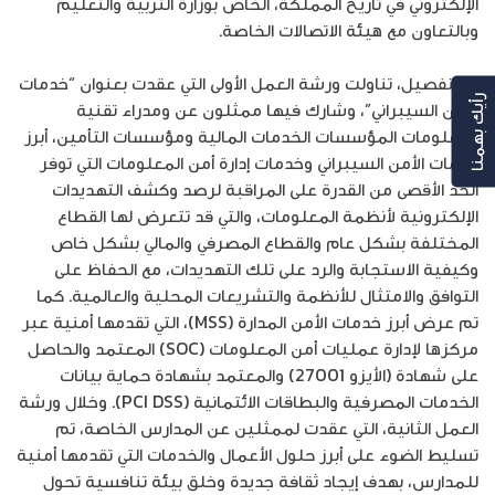
الإلكتروني في تاريخ المملكة، الخاص بوزارة التربية والتعليم
وبالتعاون مع هيئة الاتصالات الخاصة.
وبالتفصيل، تناولت ورشة العمل الأولى التي عقدت بعنوان “خدمات
رأيك بهمنا
الأمن السيبراني”، وشارك فيها ممثلون عن ومدراء تقنية
المعلومات المؤسسات الخدمات المالية ومؤسسات التأمين، أبرز
خدمات الأمن السيبراني وخدمات إدارة أمن المعلومات التي توفر
الحد الأقصى من القدرة على المراقبة لرصد وكشف التهديدات
الإلكترونية لأنظمة المعلومات، والتي قد تتعرض لها القطاع
المختلفة بشكل عام والقطاع المصرفي والمالي بشكل خاص
وكيفية الاستجابة والرد على تلك التهديدات، مع الحفاظ على
التوافق والامتثال للأنظمة والتشريعات المحلية والعالمية. كما
تم عرض أبرز خدمات الأمن المدارة (MSS)، التي تقدمها أمنية عبر
مركزها لإدارة عمليات أمن المعلومات (SOC) المعتمد والحاصل
على شهادة (الأيزو 27001) والمعتمد بشهادة حماية بيانات
الخدمات المصرفية والبطاقات الائتمانية (PCI DSS). وخلال ورشة
العمل الثانية، التي عقدت لممثلين عن المدارس الخاصة، تم
تسليط الضوء على أبرز حلول الأعمال والخدمات التي تقدمها أمنية
للمدارس، بهدف إيجاد ثقافة جديدة وخلق بيئة تنافسية تحول