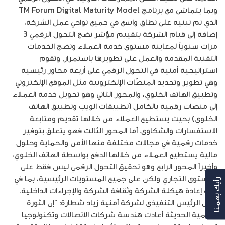
وبما يتماشى مع برنامج TM Forum Digital Maturity Model
الذي تم تبنيه على نطاق واسع في جميع نواحي عمل الشركة،
إضافة إلى قيام الشركة بتقييم مؤشر نضج التحول الرقمي 3
مرات سنوياً لمعاينة مستوى خدمة العملاء ونضج الخدمات
التقنية المقدمة والعمل على تطويرها باستمرار. وتقوم
استراتيجية أمنية في التحول الرقمي على أربعة محاور رئيسية
وهي تطوير وتجديد المنصّات الإلكترونية مثل الموقع الإلكتروني
وتطبيق الهاتف الخلوي، والمحور الثاني وهو تحويل خدمة العملاء
إلى منصات رقمية بالكامل (تطبيقات الويب وتطبيق الهاتف
الخلوي) بحيث يستطيع العملاء من خلالها تقديم ومتابعة
الاستفسارات والشكاوى. أما المحور الثالث فهو يتعلق بتوفير
خدمات رقمية في مجالات مختلفة منها الأمن والحماية وحلول
مالية يستطيع العملاء من خلالها الدفع بواسطة الهاتف الخلوي،
وأخيراً المحور الرابع وهو تحقيق التحول الرقمي ليس فقط على
المستوى التجاري ولكن على جميع المستويات الرئيسية، بما في
رأيك بهمنا
ذلك إعادة هيكلة الشركة وثقافة الشركة والإجراءات الداخلية.
وقال الرئيس التنفيذي لشركة أمنية زياد شطارة: “إن الثورة
الرقمية الحديثة أعادت هندسة شركات الاتصالات وتكنولوجيا