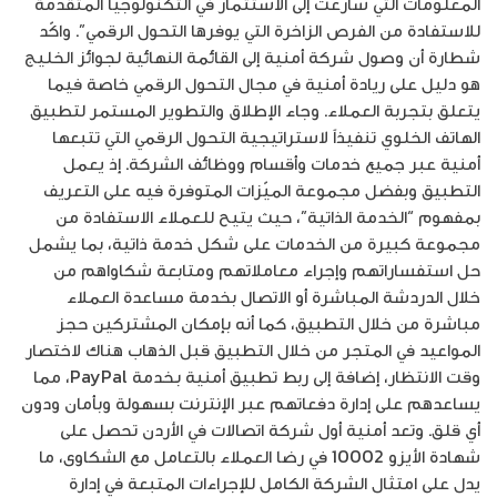
المعلومات التي سارعت إلى الاستثمار في التكنولوجيا المتقدمة
للاستفادة من الفرص الزاخرة التي يوفرها التحول الرقمي”. واكّد
شطارة أن وصول شركة أمنية إلى القائمة النهائية لجوائز الخليج
هو دليل على ريادة أمنية في مجال التحول الرقمي خاصة فيما
يتعلق بتجربة العملاء. وجاء الإطلاق والتطوير المستمر لتطبيق
الهاتف الخلوي تنفيذاً لاستراتيجية التحول الرقمي التي تتبعها
أمنية عبر جميع خدمات وأقسام ووظائف الشركة. إذ يعمل
التطبيق وبفضل مجموعة الميّزات المتوفرة فيه على التعريف
بمفهوم “الخدمة الذاتية”، حيث يتيح للعملاء الاستفادة من
مجموعة كبيرة من الخدمات على شكل خدمة ذاتية، بما يشمل
حل استفساراتهم وإجراء معاملاتهم ومتابعة شكاواهم من
خلال الدردشة المباشرة أو الاتصال بخدمة مساعدة العملاء
مباشرة من خلال التطبيق، كما أنه بإمكان المشتركين حجز
المواعيد في المتجر من خلال التطبيق قبل الذهاب هناك لاختصار
وقت الانتظار، إضافة إلى ربط تطبيق أمنية بـخدمة PayPal، مما
يساعدهم على إدارة دفعاتهم عبر الإنترنت بسهولة وبأمان ودون
أي قلق. وتعد أمنية أول شركة اتصالات في الأردن تحصل على
شهادة الأيزو 10002 في رضا العملاء بالتعامل مع الشكاوى، ما
يدل على امتثال الشركة الكامل للإجراءات المتبعة في إدارة