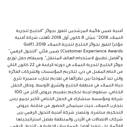
أمنية ضمن قائمة المرشحين للفوز بجوائز “الخليج لتجربة
العملاء 2018” عمّان 8 كانون أول 2018 تأهلت شركة أمنية
مؤخراً للفوز بجوائز الخليج لتجربة العملاء 2018، (Gulf
Customer Experience Awards) ضمن فئتي “التحول الرقمي”
و”أفضل تطبيق لاستخدام الهاتف المتنقل”. وسيقام حفل توزيع
جوائز الخليج لتجربة العملاء في دورته الرابعة في 22 كانون الثاني
من العام المقبل في دبي، لتكريم المؤسسات والشركات الفائزة
والتي تعد أنموذجاً بين نظرائها في تقديم تجارب متميزة تثري
حياة العملاء في منطقة الخليج والشرق الأوسط. وخلال الحفل
الختامي، ستقوم لجنة تحكيم بتقييم عروض أكثر من 100
شركة ومؤسسة ستشارك في الحفل الختامي لأكبر تجمع يعنى
بتجارب العملاء، حيث سيتمكن الحضور من متابعة عروض
التحكيم مباشرة. وتتصدر شركة أمنية التحول الرقمي بين
شركات الاتصالات في الأردن والمنطقة بفضل استراتيجيتها
القائمة على تنفيذ أفضل الممارسات الدولية في التحول الرقمي