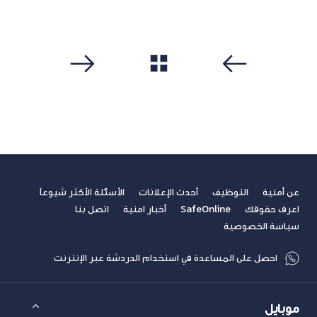
workplaces-jordan/2025-best-workplaces-jordan/
مشاهدة الكل
سابق
التالي
عن أمنية
التوظيف
أحدث الإعلانات
الأسئلة الأكثر شيوعاً
اعرف حقوقك
SafeOnline
أخبار امنية
اتصل بنا
سياسة الخصوصية
احصل على المساعدة في استخدام الدردشة عبر الإنترنت
موبايل