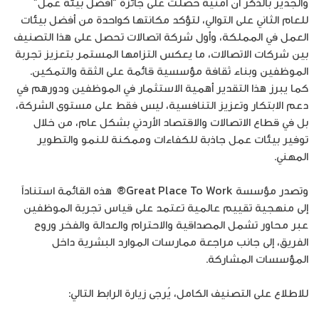
والجدير بالذكر ان أمنية حصلت على جائزة “أفضل بيئة عمل”
للعام الثاني على التوالي، لتؤكد مكانتها كواحدة من أفضل بيئات
العمل في المملكة، وأول شركة اتصالات تحصل على هذا التصنيف
بين شركات الاتصالات، ما يعكس التزامها المستمر بتعزيز تجربة
الموظفين وبناء ثقافة مؤسسية قائمة على الثقة والتمكين.
كما يبرز هذا التقدير أهمية الاستثمار في الموظفين ودورهم في
دعم الابتكار وتعزيز التنافسية، ليس فقط على مستوى الشركة،
بل في قطاع الاتصالات والاقتصاد الأردني بشكل عام، من خلال
توفير بيئات عمل جاذبة للكفاءات وممكنة للنمو والتطوير
المهني.
وتصدر مؤسسة Great Place To Work®
هذه القائمة استناداً
إلى منهجية تقييم عالمية تعتمد على قياس تجربة الموظفين
عبر محاور تشمل المصداقية والاحترام والعدالة والفخر وروح
الفريق، إلى جانب مراجعة ممارسات الموارد البشرية داخل
المؤسسات المشاركة.
للاطلاع على التصنيف الكامل، يُرجى زيارة الرابط التالي:
https://greatplacetowork.jo/best-workplace-cat/best-