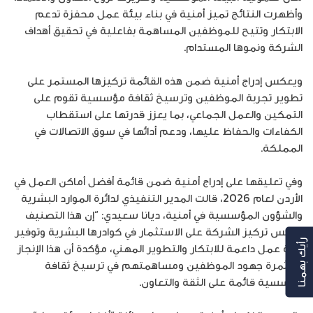
وأظهرت النتائج تميز أمنية في بناء بيئة عمل محفزة تدعم
الابتكار وتتيح للموظفين المساهمة بفاعلية في تحقيق أهداف
الشركة ونموها المستدام.
ويعكس إدراج أمنية ضمن هذه القائمة تركيزها المستمر على
تطوير تجربة الموظفين وترسيخ ثقافة مؤسسية تقوم على
التمكين والعمل الجماعي، بما يعزز قدرتها على استقطاب
الكفاءات والحفاظ عليها، ودعم أدائها في سوق الاتصالات في
المملكة.
وفي تعليقها على إدراج أمنية ضمن قائمة أفضل أماكن العمل في
الأردن لعام 2026، قالت المدير التنفيذي لدائرة الموارد البشرية
والشؤون المؤسسية في أمنية، ديانا سعيدي: “إن هذا التصنيف
يعكس تركيز الشركة على الاستثمار في كوادرها البشرية وتوفير
رأيك بهمنا
بيئة عمل داعمة للابتكار والتطوير المهني، مؤكدة أن هذا الإنجاز
هو ثمرة جهود الموظفين ومساهمتهم في ترسيخ ثقافة
مؤسسية قائمة على الثقة والتعاون.