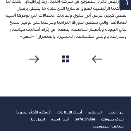
قال رئيس دائرة التسويق في شركة أمنية، زيد إبراهيم: “أتاحت لنا
شراكتنا الرئيسية لسوق فانتازيا الذي عادة ما يحظى بإقبال
شعبي كبير، عرض أبرز حلول وخدمات الاتصالات التي توفرها أمنية
لعملائها، والتي تعكس بدورها التزامنا وحرصنا على توفير منتج
عالي الجودة وبأسعار منافسة، يسهم في إثراء أساليب حياتهم
وتجاربهم، ويلبي تطلعاتهم المتغيرة باستمرار.” -انتهى-
مشاهدة الكل
سابق
التالي
عن أمنية
التوظيف
أحدث الإعلانات
الأسئلة الأكثر شيوعاً
اعرف حقوقك
SafeOnline
أخبار امنية
اتصل بنا
سياسة الخصوصية